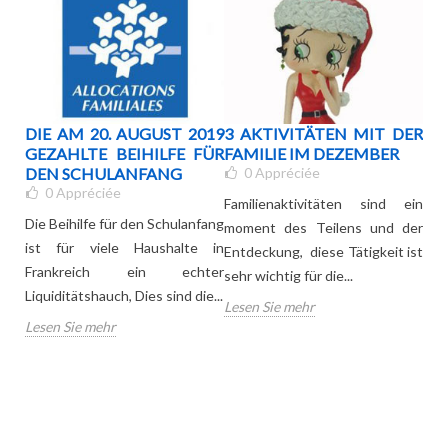
DIE AM 20. AUGUST 2019
3 AKTIVITÄTEN MIT DER
SC
GEZAHLTE BEIHILFE FÜR
FAMILIE IM DEZEMBER
I
DEN SCHULANFANG
0
Appréciée
SC
0
Appréciée
KI
Familienaktivitäten sind ein
Die Beihilfe für den Schulanfang
moment des Teilens und der
eko-
ist für viele Haushalte in
Entdeckung, diese Tätigkeit ist
Jed
sten
Frankreich ein echter
sehr wichtig für die...
Wi
dige
Liquiditätshauch, Dies sind die...
Lesen Sie mehr
Sch
 die
Lesen Sie mehr
de
Ruck
Les