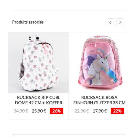
Produits associés
RUCKSACK RIP CURL
RUCKSACK ROSA
42
DOME 42 CM + KOFFER
EINHORN GLITZER 38 CM
34,90 €
25,90 €
26%
22,90 €
17,90 €
22%