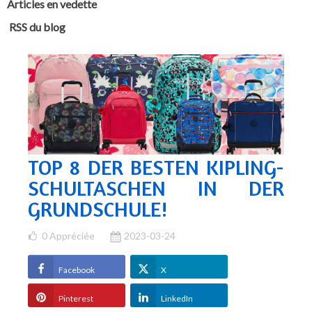
Articles en vedette
RSS du blog
TOP 8 DER BESTEN KIPLING-
SCHULTASCHEN IN DER
GRUNDSCHULE!
0
Appréciée
2023-03-24
Facebook
X
Pinterest
LinkedIn