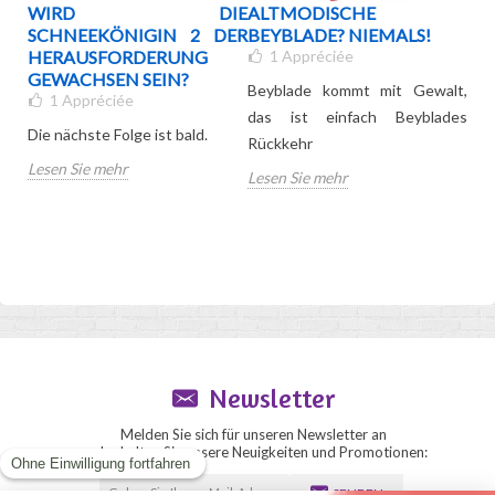
ES
WIRD DIE
ALTMODISCHE
DI
SCHNEEKÖNIGIN 2 DER
BEYBLADE? NIEMALS!
TO
HERAUSFORDERUNG
1
Appréciée
20
GEWACHSEN SEIN?
Beyblade kommt mit Gewalt,
1
Appréciée
Bed
das ist einfach Beyblades
Die nächste Folge ist bald.
des
Rückkehr
Lesen Sie mehr
Les
Lesen Sie mehr
Newsletter
Melden Sie sich für unseren Newsletter an
und erhalten Sie unsere Neuigkeiten und Promotionen:
SENDEN