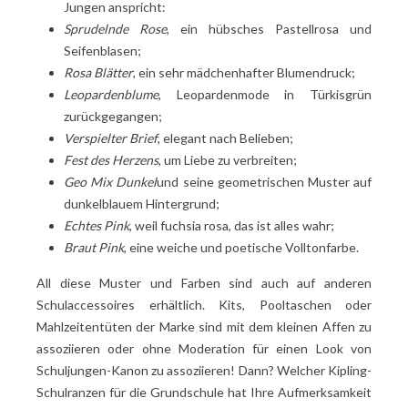
Jungen anspricht:
Sprudelnde Rose
, ein hübsches Pastellrosa und
Seifenblasen;
Rosa Blätter
, ein sehr mädchenhafter Blumendruck;
Leopardenblume
, Leopardenmode in Türkisgrün
zurückgegangen;
Verspielter Brief
, elegant nach Belieben;
Fest des Herzens
, um Liebe zu verbreiten;
Geo Mix Dunkel
und seine geometrischen Muster auf
dunkelblauem Hintergrund;
Echtes Pink
, weil fuchsia rosa, das ist alles wahr;
Braut Pink
, eine weiche und poetische Volltonfarbe.
All diese Muster und Farben sind auch auf anderen
Schulaccessoires erhältlich. Kits, Pooltaschen oder
Mahlzeitentüten der Marke sind mit dem kleinen Affen zu
assoziieren oder ohne Moderation für einen Look von
Schuljungen-Kanon zu assoziieren! Dann? Welcher Kipling-
Schulranzen für die Grundschule hat Ihre Aufmerksamkeit