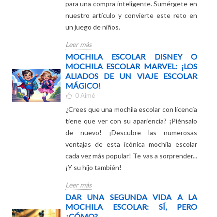
Consejos prácticos, consejos infalibles y
secretos de los profesionales revelados
para una compra inteligente. Sumérgete en
nuestro artículo y convierte este reto en
un juego de niños.
Leer más
MOCHILA ESCOLAR DISNEY O
MOCHILA ESCOLAR MARVEL: ¡LOS
ALIADOS DE UN VIAJE ESCOLAR
MÁGICO!
0
Aimé
¿Crees que una mochila escolar con licencia
tiene que ver con su apariencia? ¡Piénsalo
de nuevo! ¡Descubre las numerosas
ventajas de esta icónica mochila escolar
cada vez más popular! Te vas a sorprender...
¡Y su hijo también!
Leer más