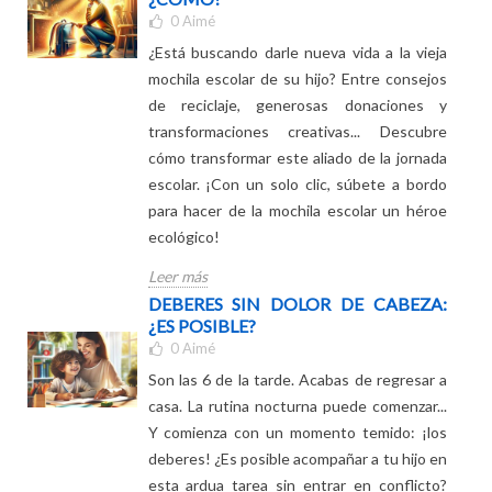
DAR UNA SEGUNDA VIDA A LA
MOCHILA ESCOLAR: SÍ, PERO
¿CÓMO?
0
Aimé
¿Está buscando darle nueva vida a la vieja
mochila escolar de su hijo? Entre consejos
de reciclaje, generosas donaciones y
transformaciones creativas... Descubre
cómo transformar este aliado de la jornada
escolar. ¡Con un solo clic, súbete a bordo
para hacer de la mochila escolar un héroe
ecológico!
Leer más
DEBERES SIN DOLOR DE CABEZA:
¿ES POSIBLE?
0
Aimé
Son las 6 de la tarde. Acabas de regresar a
casa. La rutina nocturna puede comenzar...
Y comienza con un momento temido: ¡los