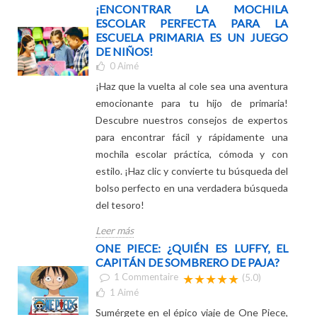
en el patio de recreo !
Leer más
¡ENCONTRAR LA MOCHILA
ESCOLAR PERFECTA PARA LA
ESCUELA PRIMARIA ES UN JUEGO
DE NIÑOS!
0
Aimé
¡Haz que la vuelta al cole sea una aventura
emocionante para tu hijo de primaria!
Descubre nuestros consejos de expertos
para encontrar fácil y rápidamente una
mochila escolar práctica, cómoda y con
estilo. ¡Haz clic y convierte tu búsqueda del
bolso perfecto en una verdadera búsqueda
del tesoro!
Leer más
ONE PIECE: ¿QUIÉN ES LUFFY, EL
CAPITÁN DE SOMBRERO DE PAJA?
1
Commentaire
★★★★★
(5.0)