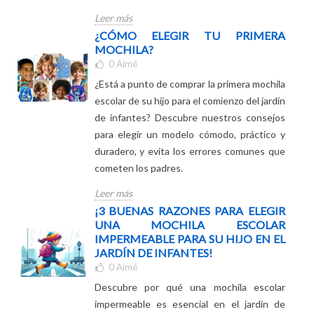
un día a día más ligero. ¡Haga clic para
obtener más información!
Leer más
¿CÓMO ELEGIR TU PRIMERA
MOCHILA?
0
Aimé
¿Está a punto de comprar la primera mochila
escolar de su hijo para el comienzo del jardín
de infantes? Descubre nuestros consejos
para elegir un modelo cómodo, práctico y
duradero, y evita los errores comunes que
cometen los padres.
Leer más
¡3 BUENAS RAZONES PARA ELEGIR
UNA MOCHILA ESCOLAR
IMPERMEABLE PARA SU HIJO EN EL
JARDÍN DE INFANTES!
0
Aimé