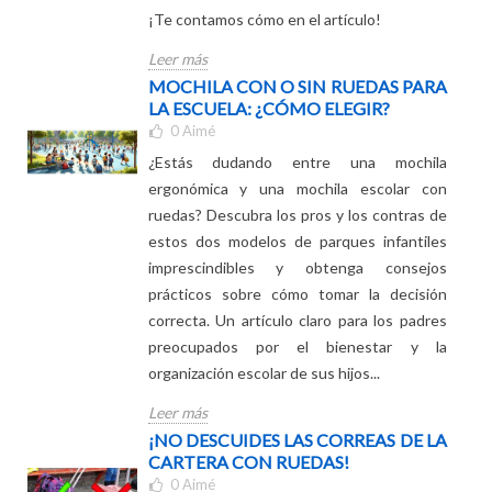
deberes! ¿Es posible acompañar a tu hijo en
esta ardua tarea sin entrar en conflicto?
¡Te contamos cómo en el artículo!
Leer más
MOCHILA CON O SIN RUEDAS PARA
LA ESCUELA: ¿CÓMO ELEGIR?
0
Aimé
¿Estás dudando entre una mochila
ergonómica y una mochila escolar con
ruedas? Descubra los pros y los contras de
estos dos modelos de parques infantiles
imprescindibles y obtenga consejos
prácticos sobre cómo tomar la decisión
correcta. Un artículo claro para los padres
preocupados por el bienestar y la
organización escolar de sus hijos...
Leer más