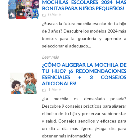
PREPÁRATE PARA EL INICIO DEL
CURSO ESCOLAR: ¡DESCUBRE LAS
MOCHILAS ESCOLARES 2024 MÁS
BONITAS PARA NIÑOS PEQUEÑOS!
0
Aimé
¿Buscas la futura mochila escolar de tu hijo
de 3 años? Descubre los modelos 2024 más
bonitos para la guardería y aprende a
seleccionar el adecuado...
Leer más
¿CÓMO ALIGERAR LA MOCHILA DE
TU HIJO? ¡6 RECOMENDACIONES
ESENCIALES + 3 CONSEJOS
ADICIONALES!
1
Aimé
¿La mochila es demasiado pesada?
Descubre 9 consejos prácticos para aligerar
el bolso de tu hijo y preservar su bienestar
y salud. Consejos sencillos y eficaces para