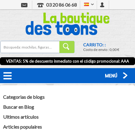
03 20 86 06 68
CARRITO: :
Costo de envío :
0,00 €
VENTAS: 5% de descuento inmediato con el código promocional:
AAA
MENÚ
Categorias de blogs
Buscar en Blog
Ultimos artículos
Articles populaires