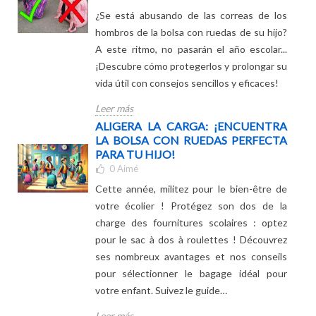
¡NO DESCUIDES LAS CORREAS DE LA
CARTERA CON RUEDAS!
0
Aimé
¿Se está abusando de las correas de los
hombros de la bolsa con ruedas de su hijo?
A este ritmo, no pasarán el año escolar...
¡Descubre cómo protegerlos y prolongar su
vida útil con consejos sencillos y eficaces!
Leer más
ALIGERA LA CARGA: ¡ENCUENTRA
LA BOLSA CON RUEDAS PERFECTA
PARA TU HIJO!
0
Aimé
Cette année, militez pour le bien-être de
votre écolier ! Protégez son dos de la
charge des fournitures scolaires : optez
pour le sac à dos à roulettes ! Découvrez
ses nombreux avantages et nos conseils
pour sélectionner le bagage idéal pour