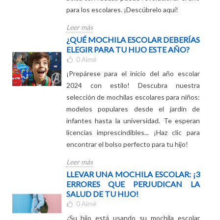
artículo revela por qué y cómo una simple
bolsa con ruedas puede revolucionar el año
para los escolares. ¡Descúbrelo aquí!
Leer más
¿QUÉ MOCHILA ESCOLAR DEBERÍAS
ELEGIR PARA TU HIJO ESTE AÑO?
0
Aimé
¡Prepárese para el inicio del año escolar
2024 con estilo! Descubra nuestra
selección de mochilas escolares para niños:
modelos populares desde el jardín de
infantes hasta la universidad. Te esperan
licencias imprescindibles... ¡Haz clic para
encontrar el bolso perfecto para tu hijo!
Leer más
LLEVAR UNA MOCHILA ESCOLAR: ¡3
ERRORES QUE PERJUDICAN LA
SALUD DE TU HIJO!