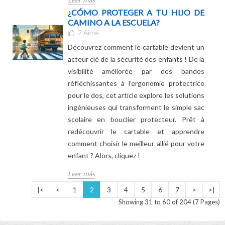
votre enfant. Suivez le guide…
Leer más
¿CÓMO PROTEGER A TU HIJO DE
CAMINO A LA ESCUELA?
2
Aimé
Découvrez comment le cartable devient un
acteur clé de la sécurité des enfants ! De la
visibilité améliorée par des bandes
réfléchissantes à l’ergonomie protectrice
pour le dos, cet article explore les solutions
ingénieuses qui transforment le simple sac
scolaire en bouclier protecteur. Prêt à
redécouvrir le cartable et apprendre
comment choisir le meilleur allié pour votre
enfant ? Alors, cliquez !
Leer más
|<
<
1
2
3
4
5
6
7
>
>|