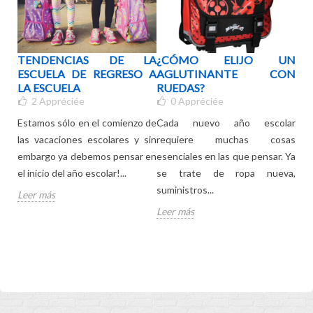
LSA
TENDENCIAS DE LA
¿CÓMO ELIJO UN
¿Q
ROS
ESCUELA DE REGRESO A
AGLUTINANTE CON
EL
ADA
LA ESCUELA
RUEDAS?
DE
2
Appréciée
0
Appréciée
Estamos sólo en el comienzo de
Cada nuevo año escolar
El d
ejos
las vacaciones escolares y sin
requiere muchas cosas
tem
 con
embargo ya debemos pensar en
esenciales en las que pensar. Ya
sól
nado
el inicio del año escolar!...
se trate de ropa nueva,
su h
e
suministros...
Leer más
Lee
Leer más