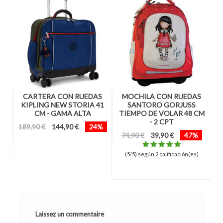
S
CARTERA CON RUEDAS
MOCHILA CON RUEDAS
8
KIPLING NEW STORIA 41
SANTORO GORJUSS
CM - GAMA ALTA
TIEMPO DE VOLAR 48 CM
- 2 CPT
189,90 €
144,90 €
24%
74,90 €
39,90 €
47%
)
(5/5) según 2 calificación(es)
Laissez un commentaire