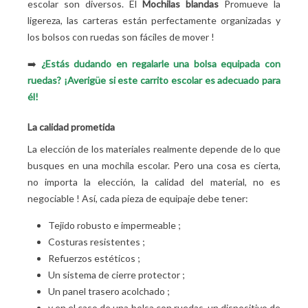
escolar son diversos. El
Mochilas blandas
Promueve la
ligereza, las carteras están perfectamente organizadas y
los bolsos con ruedas son fáciles de mover
!
➡️
¿Estás dudando en regalarle una bolsa equipada con
ruedas? ¡Averigüe si este carrito escolar es adecuado para
él!
La calidad prometida
La elección de los materiales realmente depende de lo que
busques en una mochila escolar. Pero una cosa es cierta,
no importa la elección, la calidad del material, no es
negociable
! Así, cada pieza de equipaje debe tener:
Tejido robusto e impermeable
;
Costuras resistentes
;
Refuerzos estéticos
;
Un sistema de cierre protector
;
Un panel trasero acolchado
;
y en el caso de una bolsa con ruedas, un dispositivo de