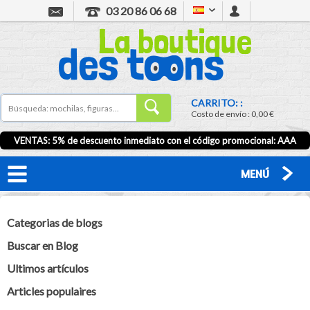
03 20 86 06 68
CARRITO: :
Costo de envío :
0,00 €
VENTAS: 5% de descuento inmediato con el código promocional:
AAA
MENÚ
Categorias de blogs
Buscar en Blog
Ultimos artículos
Articles populaires