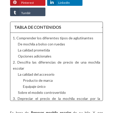
Pinterest
LinkedIn
Tumblr
TABLA DE CONTENIDOS
1. Comprender los diferentes tipos de aglutinantes
De mochila a bolso con ruedas
La calidad prometida
Opciones adicionales
2. Descifra las diferencias de precio de una mochila
escolar
La calidad del accesorio
Producto de marca
Equipaje único
Sobre el modelo controvertido
3. Depreciar el precio de la mochila escolar por la
duración del uso
Un año escolar y eso es todo !
Es hora de
Renovar mochila escolar
de su hijo. Y, por