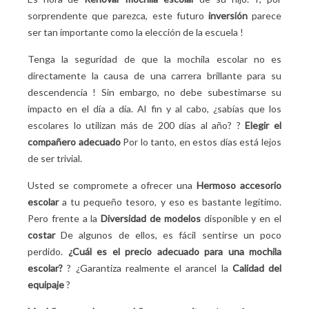
Mínimo dos años !
sorprendente que parezca, este futuro
inversión
parece
4. Evita las trampas !
ser tan importante como la elección de la escuela
!
Supermercado vs. sitio online: dónde comprar la
Tenga la seguridad de que la mochila escolar no es
mochila escolar ?
directamente la causa de una carrera brillante para su
Tiendas físicas
descendencia
! Sin embargo, no debe subestimarse su
Supermercados
impacto en el día a día. Al fin y al cabo, ¿sabías que los
Comprar por internet
escolares lo utilizan más de 200 días al año?
?
Elegir el
Comparación de productos: Sí, pero cómo ?
compañero adecuado
Por lo tanto, en estos días está lejos
¿Es posible encontrar una mochila escolar de
de ser trivial.
primaria por menos de 10 euros? ?
Usted se compromete a ofrecer una
Hermoso accesorio
escolar
a tu pequeño tesoro, y eso es bastante legítimo.
Pero frente a la
Diversidad de modelos
disponible y en el
costar
De algunos de ellos, es fácil sentirse un poco
perdido.
¿Cuál es el precio adecuado para una mochila
escolar?
? ¿Garantiza realmente el arancel la
Calidad del
equipaje
?