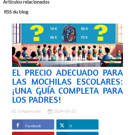
Artículos relacionados
RSS du blog
EL PRECIO ADECUADO PARA
LAS MOCHILAS ESCOLARES:
¡UNA GUÍA COMPLETA PARA
LOS PADRES!
0
Appréciée
2024-03-22
Facebook
X