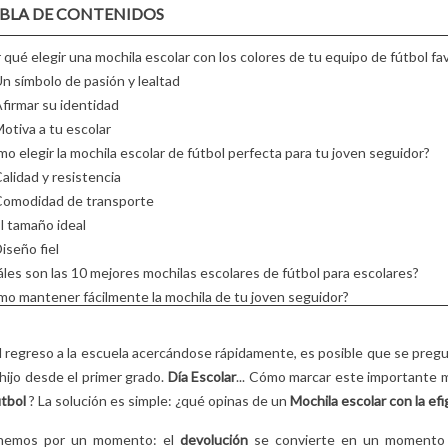
2
Aimé
ENAMORA A TOD
BLA DE CONTENIDOS
 nuestra guía
LAS MAMÁS!
Animales divertidos,
ara elegir bien
5
Aimé
 qué elegir una mochila escolar con los colores de tu equipo de fútbol fa
texturas suaves, colores
mochila escolar
¿Buscas un regalo
n símbolo de pasión y lealtad
reconfortantes:
!
original para el Día de 
firmar su identidad
descubre por qué los
Madre? Descubre có
otiva a tu escolar
peluches Les Déglingos
las encantadoras y ll
o elegir la mochila escolar de fútbol perfecta para tu joven seguidor?
gustan...
de carácter de las...
alidad y resistencia
Leer más
omodidad de transporte
Leer más
l tamaño ideal
iseño fiel
les son las 10 mejores mochilas escolares de fútbol para escolares?
o mantener fácilmente la mochila de tu joven seguidor?
impieza regular
vite las máquinas
 regreso a la escuela acercándose rápidamente, es posible que se pregu
ratamiento antimanchas
hijo desde el primer grado.
Día Escolar
... Cómo marcar este importante 
lmacenamiento adecuado
tbol
? La solución es simple: ¿qué opinas de un
Mochila escolar con la efi
nemos por un momento: el
devolución
se convierte en un momento 