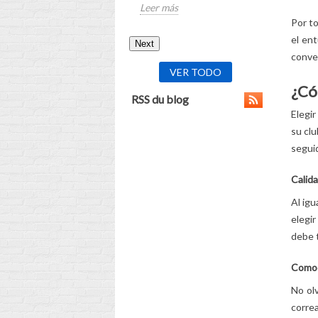
Leer más
Por to
el ent
Next
conver
VER TODO
¿Có
RSS du blog
Elegir
su clu
seguid
Calida
Al igu
elegir
debe t
Comod
No ol
correa