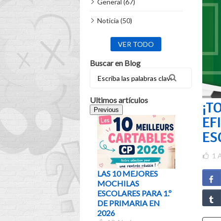
General (67)
Noticia (50)
VER TODO
Buscar en Blog
Ultimos artículos
¡T
Previous
EF
ES
1
A
LAS 10 MEJORES
¿QUÉ M
MOCHILAS
ELEGIR 
ESCOLARES PARA 1.º
EDAD Y 
DE PRIMARIA EN
GUÍA DE
2026
5
Aimé