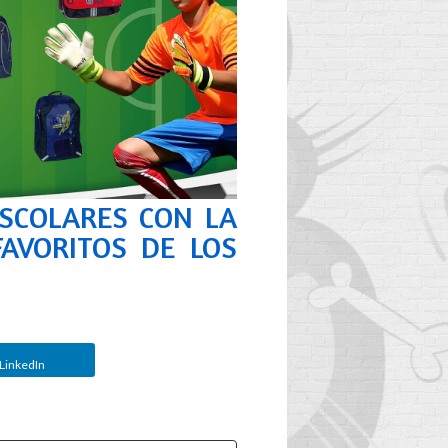
ESCOLARES CON LA
FAVORITOS DE LOS
:
¿CUÁNDO
LinkedIn
REEMPLAZAR LA
TY
MOCHILA DE SU
O
HIJO?
2
Aimé