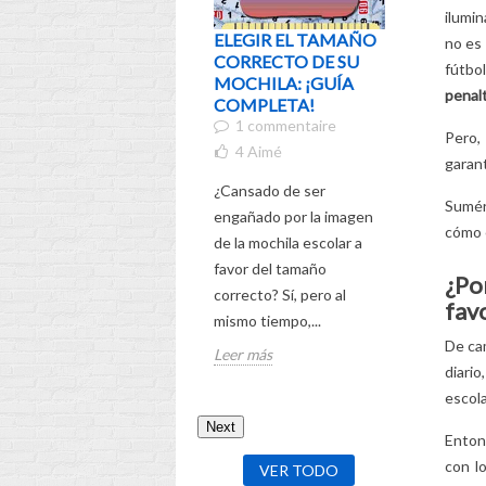
ilumi
ELEGIR EL TAMAÑO
¿QUIÉN 
no es
CORRECTO DE SU
¡EXPER
fútbo
MOCHILA: ¡GUÍA
ENTRA
penalt
COMPLETA!
PERSON
1 commentaire
DISNEY
Pero,
NUNCA 
4
Aimé
garan
VISTO A
¿Cansado de ser
7
Aimé
Sumér
engañado por la imagen
¿Estás int
cómo c
de la mochila escolar a
entrañable
favor del tamaño
¿Po
llamada St
correcto? Sí, pero al
fav
tu hijo si
mismo tiempo,...
¡Descubre 
De cam
Leer más
Leer más
diari
escola
Next
Enton
con l
VER TODO