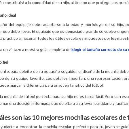
n contribuirá a la comodidad de su hijo, al tiempo que protege sus preci
año ideal
maño del equipaje debe adaptarse a la edad y morfología de su hijo, p
ar que debe llevar. El equipaje que es demasiado grande se vuelve eng
á práctico almacenar todos los útiles escolares impuestos por los maest
a un vistazo a nuestra guía completa de
Elegir el tamaño correcto de su 
 fiel
ente, para deleite de su pequeño seguidor, el diseño de la mochila debe 
po de su equipo favorito. Los detalles importan: una representación pr
uede marcar la diferencia para un joven fanático del fútbol.
 la mochila de fútbol perfecta para su hijo no es tarea fácil. Pero con es
omar una decisión informada que deleitará a su joven partidario y facilitar
áles son las 10 mejores mochilas escolares de 
ayudarte a encontrar la mochila escolar perfecta para tu joven seguid