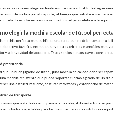
Leer más
das estas razones, elegir un fondo escolar dedicado al fútbol sigue si
usiasmo de su hijo por el deporte, al tiempo que satisface sus necesid
tir cada día escolar en una nueva oportunidad para celebrar a tu equipo 
mo elegir la mochila escolar de fútbol perfecta
 la mochila perfecta para su hijo es una tarea que no debe tomarse a la l
b deportivo favorito, entran en juego otros criterios esenciales para ga
or y la longevidad del accesorio. Estos son los puntos clave a considerar
d y resistencia
al que un buen jugador de fútbol, ¡una mochila de calidad debe ser capa
 una mochila resistente que pueda soportar el ritmo agitado de un día 
ener una estructura fuerte, costuras reforzadas y estar hecho de materia
idad de transporte
videmos que esta bolsa acompañará a tu colegial durante toda su jor
s acolchadas y ajustables para los hombros para una distribución equil