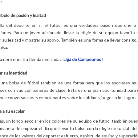
r.
bolo de pasión y lealtad
llá del deporte en sí, el fútbol es una verdadera pasión que une a 
iones. Para un joven aficionado, llevar la efigie de su equipo favorito
 su lealtad y mostrar su apoyo. También es una forma de llevar consigo, 
ulsa.
OCHILA
TOP 5 ROPA DE
PELUCHE LES
SEGÚN LA
CAMA PARA NIÑAS!
DÉGLINGOS: ¿PO
scubre nuestra tienda dedicada a
Liga de Campeones
!
LA CLASE? LA
2
Aimé
QUÉ LOS NIÑOS L
FINITIVA
ADORAN (Y LOS
r su identidad
La habitación de tu niña
PADRES TAMBIÉN
r una bolsa de fútbol también es una forma para que los escolares m
realmente no refleja su
2
Aimé
 nuestra guía
eses con sus compañeros de clase. Esta es una gran oportunidad para 
personalidad ... ¡Es hora
Animales divertidos,
ara elegir bien
ce conversaciones emocionantes sobre los últimos juegos o los logros d
de arreglarlo! El truco
texturas suaves, colo
mochila escolar
rápido y fácil...
reconfortantes:
!
 a tu escolar
Leer más
descubre por qué los
s, un fondo escolar en los colores de su equipo de fútbol también pue
peluches Les Dégling
manera de empezar el día que llevar tu bolso con la efigie de tu club d
gustan...
nte de los valores del deporte: esfuerzo, espíritu de equipo y superació