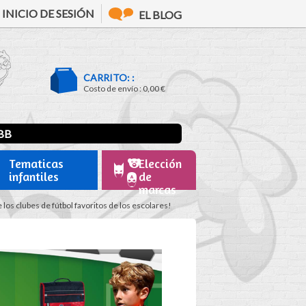
INICIO DE SESIÓN
EL BLOG
CARRITO: :
Costo de envío :
0,00 €
BB
Tematicas
Elección
infantiles
de
marcas
 los clubes de fútbol favoritos de los escolares!