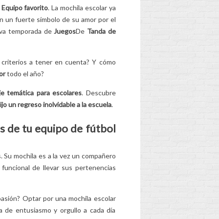
o
Equipo favorito
. La mochila escolar ya
¡DESCUBRE LA
én un fuerte símbolo de su amor por el
VERDADERA
eva temporada de
Juegos
De
Tanda de
HISTORIA DE
MIRACULOUS
LADYBUG!
 criterios a tener en cuenta? Y cómo
2
Aimé
or
todo el año?
"¡Una mariquita, un
e temática para escolares
. Descubre
amuleto de la suerte, una
ijo un regreso inolvidable a la escuela
.
dama mágica y una dama
de la suerte!" ¿Escuchas
 ti.
es de tu equipo de fútbol
este estribillo todo el...
Leer más
s. Su mochila es a la vez un compañero
 funcional de llevar sus pertenencias
pasión? Optar por una mochila escolar
a de entusiasmo y orgullo a cada día