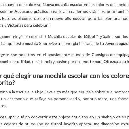
nan cuando descubre su
Nueva mochila escolar
en los colores del sonid
ES STITCH?
LOS HÉROES DE LA
¡DESCUBRE LA
 solo un
Accesorio práctico
para llevar cuadernos y lápices, pero tambi
IMENTA AL
PATRULLA CANINA:
INCREÍBLE
l. Este es el comienzo de un nuevo
año escolar
, pero también una nu
ÑABLE
¡NOMBRES,
HISTORIA DE
is
y
Victorias para celebrar
!
AJE DE
PODERES Y
SPIDERMAN!
 COMO
SECRETOS
2
Aimé
 ¿cómo elegir el correcto?
Mochila escolar de fútbol
? ¿Cuáles son los
LO HAS
REVELADOS!
tizar que esto
mochila
Sobrevive a la energía ilimitada de tu
Joven seguid
¡Descubre la increíble
NTES!
10
Aimé
historia de Spider
gete con nosotros en el apasionante mundo de
Consigna de equipaj
¿Quiénes son los
Man! Sus orígenes y
rigado por la
ombinar utilidad, resistencia y pasión por el deporte para
Ofrezca a su h
personajes de la Patrulla
aventuras pronto no
 criatura azul
Canina? ¿Cuáles son sus
tendrán secretos para
r qué elegir una mochila escolar con los color
itch de la que
roles y secretos?
¡Te...
orito?
gue hablando?
¡Descubre todo sobre
Leer más
la...
estos...
ino a la escuela, su hijo lleva algo más que equipaje sobre sus hombro
Leer más
o, un accesorio que refleja su personalidad y, por supuesto, una forma
res.
ces, ¿por qué no convertir este objeto cotidiano en un símbolo de su 
os colores de su equipo de fútbol favorito aporta una dimensión extr