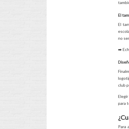
tambié
El tam
El ta
escol
no ser
➡️ Ech
Diseño
Finalm
logoti
club p
Elegir
para t
¿Cu
Para 