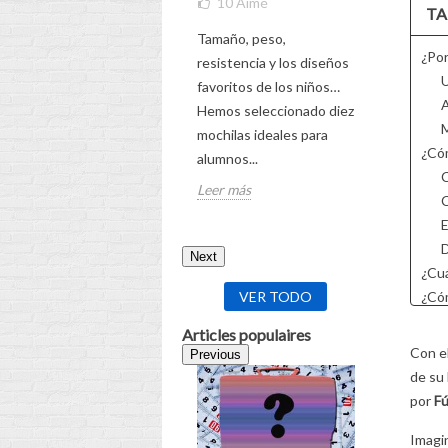
10
Aimé
TA
¡Descubre
Tamaño, peso,
completa p
¿Por
resistencia y los diseños
la futura 
U
favoritos de los niños…
de tu hijo
A
Hemos seleccionado diez
Leer más
M
mochilas ideales para
¿Cóm
alumnos...
C
Leer más
C
E
D
Next
¿Cuá
VER TODO
¿Cóm
L
Articles populaires
E
Con el
Previous
T
de su 
A
por
Fú
Imagi