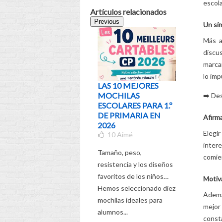
escola
Artículos relacionados
Previous
Un sím
Más a
discus
marcar
lo imp
LAS 10 MEJORES
¿QUÉ M
MOCHILAS
ELEGIR 
➡️ De
ESCOLARES PARA 1.º
EDAD Y 
DE PRIMARIA EN
GUÍA DE
Afirma
2026
5
Aimé
Elegi
10
Aimé
¡Descubre
inter
Tamaño, peso,
completa p
comien
resistencia y los diseños
la futura 
favoritos de los niños…
de tu hijo
Motiva
Hemos seleccionado diez
Leer más
Ademá
mochilas ideales para
mejor 
alumnos...
consta