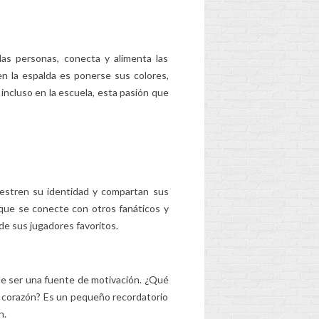
las personas, conecta y alimenta las
 en la espalda es ponerse sus colores,
incluso en la escuela, esta pasión que
¿CUÁNDO
R
REEMPLAZAR LA
AS
MOCHILA DE SU
HIJO?
)?
2
Aimé
uestren su identidad y compartan sus
Desgastado, demasiado
que se conecte con otros fanáticos y
pesado, más apropiado
e sus jugadores favoritos.
res
para la edad... ¿La mochila
de su hijo ha tenido su
día? Descubre las...
de ser una fuente de motivación. ¿Qué
os
Leer más
el corazón? Es un pequeño recordatorio
n.