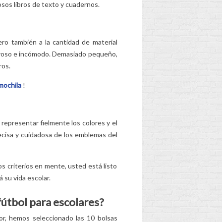
osos libros de texto y cuadernos.
ero también a la cantidad de material
orroso e incómodo. Demasiado pequeño,
ros.
mochila
!
representar fielmente los colores y el
ecisa y cuidadosa de los emblemas del
tos criterios en mente, usted está listo
á su vida escolar.
fútbol para escolares?
or, hemos seleccionado las 10 bolsas