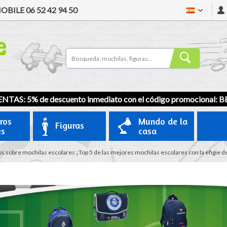
OBILE
06 52 42 94 50
NTAS: 5% de descuento inmediato con el código promocional:
B
ros
Mundo de la
Figuras
es
casa
s sobre mochilas escolares
¡Top 5 de las mejores mochilas escolares con la efigie de