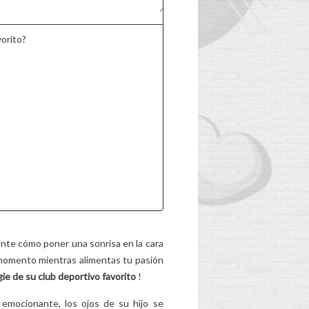
AS
Desgastado, demasiado
pesado, más apropiado
vorito?
para la edad... ¿La mochila
de su hijo ha tenido su
la
día? Descubre las...
mo
Leer más
enas
nte cómo poner una sonrisa en la cara
momento mientras alimentas tu pasión
gie de su club deportivo favorito
!
emocionante, los ojos de su hijo se