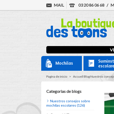
MAIL
03 20 86 06 68
/
M
VE
Suminst
Mochilas
escolar
Pagina de inicio
>
Accueil
Blog
Nuestros consejo
Categorias de blogs
Nuestros consejos sobre
mochilas escolares (126)