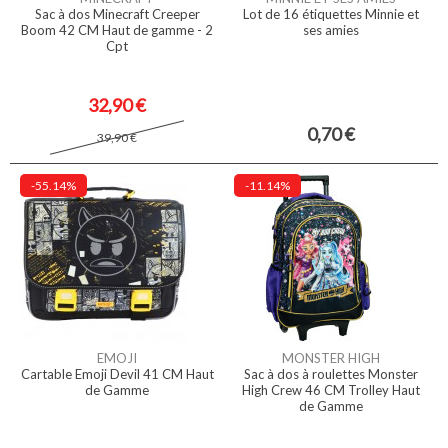
Sac à dos Minecraft Creeper
Lot de 16 étiquettes Minnie et
Boom 42 CM Haut de gamme - 2
ses amies
Cpt
32,90 €
0,70 €
39,90 €
-55.14%
-11.14%
EMOJI
MONSTER HIGH
Cartable Emoji Devil 41 CM Haut
Sac à dos à roulettes Monster
de Gamme
High Crew 46 CM Trolley Haut
de Gamme