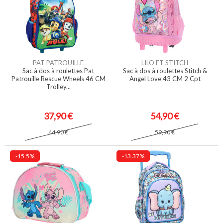
PAT PATROUILLE
LILO ET STITCH
Sac à dos à roulettes Pat
Sac à dos à roulettes Stitch &
Patrouille Rescue Wheels 46 CM
Angel Love 43 CM 2 Cpt
Trolley...
37,90 €
54,90 €
44,90 €
59,90 €
-15.5%
-13.37%