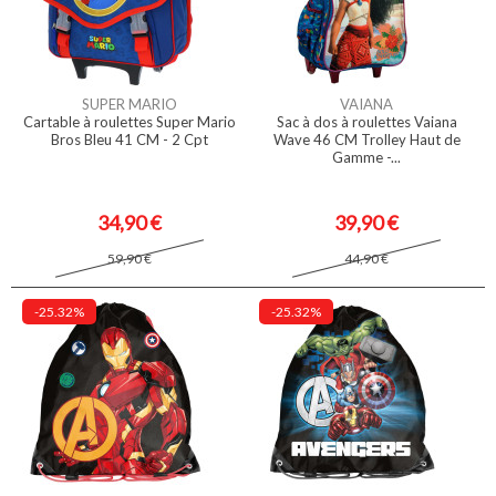
SUPER MARIO
VAIANA
Cartable à roulettes Super Mario
Sac à dos à roulettes Vaiana
Bros Bleu 41 CM - 2 Cpt
Wave 46 CM Trolley Haut de
Gamme -...
34,90 €
39,90 €
59,90 €
44,90 €
-25.32%
-25.32%