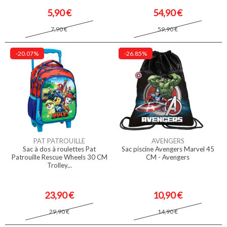
5,90 €
54,90 €
7,90 €
59,90 €
-20.07%
-26.85%
PAT PATROUILLE
AVENGERS
Sac à dos à roulettes Pat
Sac piscine Avengers Marvel 45
Patrouille Rescue Wheels 30 CM
CM - Avengers
Trolley...
23,90 €
10,90 €
29,90 €
14,90 €