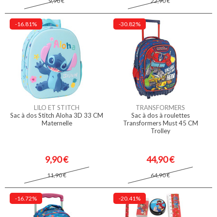
9,90 €
22,90 €
-16.81%
-30.82%
LILO ET STITCH
TRANSFORMERS
Sac à dos Stitch Aloha 3D 33 CM
Sac à dos à roulettes
Maternelle
Transformers Must 45 CM
Trolley
9,90 €
44,90 €
11,90 €
64,90 €
-16.72%
-20.41%