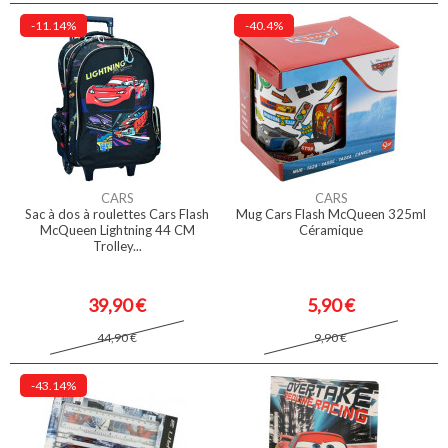
-11.14%
-40.4%
CARS
CARS
Sac à dos à roulettes Cars Flash
Mug Cars Flash McQueen 325ml
McQueen Lightning 44 CM
Céramique
Trolley...
39,90 €
5,90 €
44,90 €
9,90 €
-43.14%