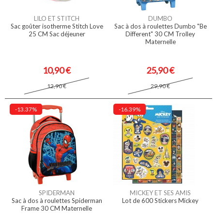
LILO ET STITCH
DUMBO
Sac goûter isotherme Stitch Love
Sac à dos à roulettes Dumbo "Be
25 CM Sac déjeuner
Different" 30 CM Trolley
Maternelle
10,90 €
25,90 €
12,90 €
29,90 €
-13.37%
-16.39%
SPIDERMAN
MICKEY ET SES AMIS
Sac à dos à roulettes Spiderman
Lot de 600 Stickers Mickey
Frame 30 CM Maternelle