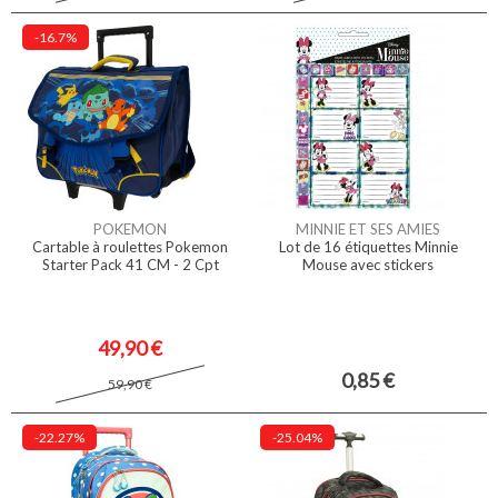
-16.7%
POKEMON
MINNIE ET SES AMIES
Cartable à roulettes Pokemon
Lot de 16 étiquettes Minnie
Starter Pack 41 CM - 2 Cpt
Mouse avec stickers
49,90 €
0,85 €
59,90 €
-22.27%
-25.04%