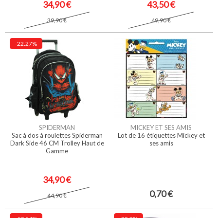
34,90 €
43,50 €
39,90 €
49,90 €
-22.27%
SPIDERMAN
MICKEY ET SES AMIS
Sac à dos à roulettes Spiderman
Lot de 16 étiquettes Mickey et
Dark Side 46 CM Trolley Haut de
ses amis
Gamme
34,90 €
0,70 €
44,90 €