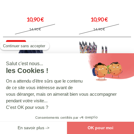
10,90 €
10,90 €
14,90 €
14,90 €
-26.85%
MINNIE ET SES AMIES
BARBIE
Sac piscine Minnie 45 CM - Bleu
Crayon Barbie - Bleu
10,90 €