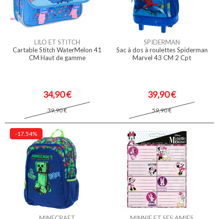
LILO ET STITCH
SPIDERMAN
Cartable Stitch WaterMelon 41
Sac à dos à roulettes Spiderman
CM Haut de gamme
Marvel 43 CM 2 Cpt
34,90 €
39,90 €
39,90 €
59,90 €
-17.54%
MINECRAFT
MINNIE ET SES AMIES