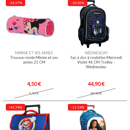
-24.37%
-10.02%
MINNIE ET SES AMIES
WEDNESDAY
Trousse ronde Minnie et ses
Sac à dos à roulettes Mercredi
amies 21 CM
Violet 46 CM Trolley -
Wednesday
4,50 €
44,90 €
5,95 €
49,90 €
-41.74%
-11.14%