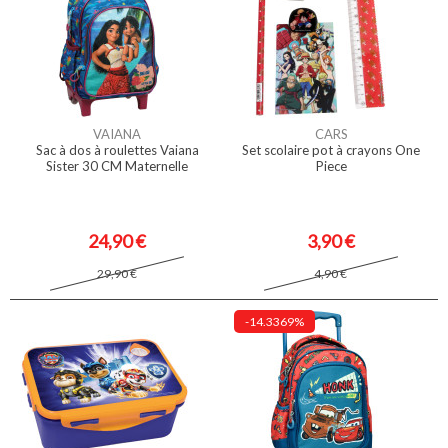
VAIANA
CARS
Sac à dos à roulettes Vaiana
Set scolaire pot à crayons One
Sister 30 CM Maternelle
Piece
24,90 €
3,90 €
29,90 €
4,90 €
-14.3369%