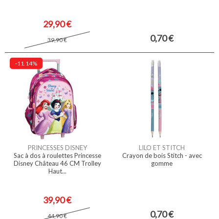
29,90 €
0,70 €
39,90 €
-11.14%
PRINCESSES DISNEY
LILO ET STITCH
Sac à dos à roulettes Princesse
Crayon de bois Stitch - avec
Disney Château 46 CM Trolley
gomme
Haut...
39,90 €
0,70 €
44,90 €