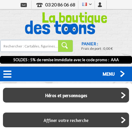
03 20 86 06 68
PANIER :
Frais de port :
0,00 €
SOLDES : 5% de remise immédiate avec le code promo : AAA
MENU
Héros et personnages
Affiner votre recherche