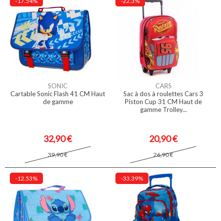
-17.54%
-22.3%
SONIC
CARS
Cartable Sonic Flash 41 CM Haut
Sac à dos à roulettes Cars 3
de gamme
Piston Cup 31 CM Haut de
gamme Trolley...
32,90 €
20,90 €
39,90 €
26,90 €
-12.53%
-33.39%