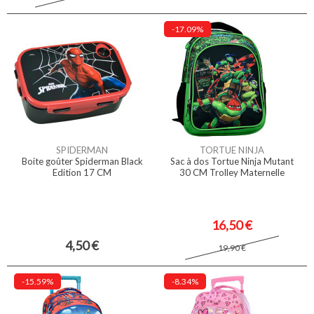
-17.09%
SPIDERMAN
TORTUE NINJA
Boite goûter Spiderman Black
Sac à dos Tortue Ninja Mutant
Edition 17 CM
30 CM Trolley Maternelle
16,50 €
4,50 €
19,90 €
-15.59%
-8.34%