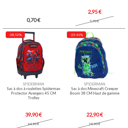
2,95 €
0,70 €
5,90 €
-38.52%
-23.41%
SPIDERMAN
SPIDERMAN
Sac à dos à roulettes Spiderman
Sac à dos Minecraft Creeper
Protector Avengers 45 CM
Boom 38 CM Haut de gamme
Trolley
39,90 €
22,90 €
64,90 €
29,90 €