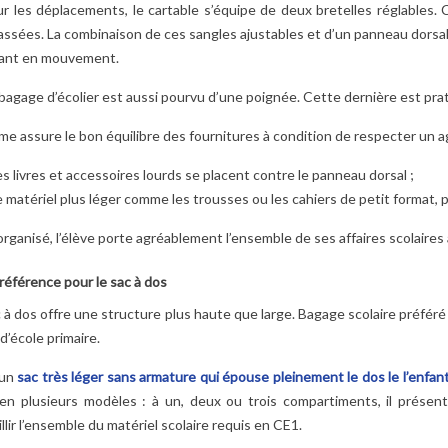
 les déplacements, le cartable s’équipe de deux bretelles réglables. C
ssées. La combinaison de ces sangles ajustables et d’un panneau dorsal
nfant en mouvement.
agage d’écolier est aussi pourvu d’une poignée. Cette dernière est prati
me assure le bon équilibre des fournitures à condition de respecter un 
es livres et accessoires lourds se placent contre le panneau dorsal ;
ARTABLE
TOP 5 DES PARURES
PELUCHES LES
e matériel plus léger comme les trousses ou les cahiers de petit format, p
R SELON
DE LIT POUR FILLE !
DÉGLINGOS :
 LA CLASSE ?
2
Aimé
POURQUOI LES
organisé, l’élève porte agréablement l’ensemble de ses affaires scolaires
E ULTIME
ENFANTS LES
La chambre de votre
ADORENT (ET LES
éférence pour le sac à dos
petite fille ne reflète pas
PARENTS AUSSI) ?
 notre guide
2
Aimé
 à dos offre une structure plus haute que large. Bagage scolaire préféré 
vraiment sa
ur bien choisir
d’école primaire.
personnalité… Il est
Animaux rigolos,
artable de votre
temps d’y remédier !
textures moelleuses,
 un
sac très léger sans armature qui épouse pleinement le dos le l’enfan
L’astuce facile...
couleurs rassurantes 
 en plusieurs modèles : à un, deux ou trois compartiments, il prés
te
Lire la suite
découvrez pourquoi l
llir l’ensemble du matériel scolaire requis en CE1.
peluches Les Dégling