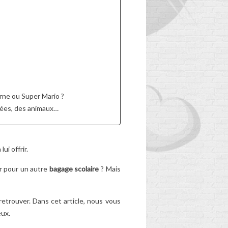
S
adapté à l'âge... Le
cartable de votre enfant
a-t-il fait son temps ?
Découvrez les signes à
a
ne...
Lire la suite
les
orne ou Super Mario ?
pées, des animaux…
orter de plus ?
 lui offrir.
er pour un autre
bagage scolaire
? Mais
 retrouver. Dans cet article, nous vous
eux.