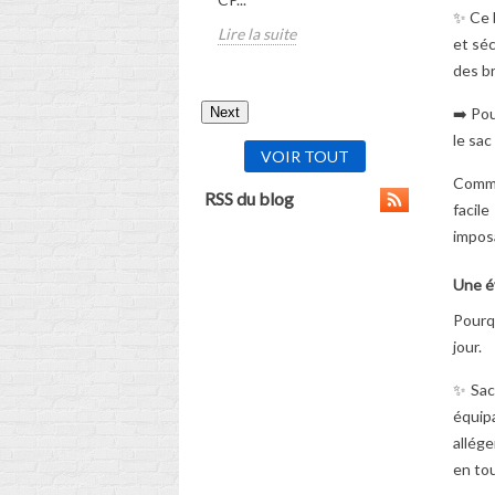
✨ Ce b
Lire la suite
et séc
des br
Next
➡️ Pou
le sac
VOIR TOUT
Comme 
RSS du blog
facil
imposa
Une év
Pourqu
jour.
✨ Sac 
équipa
allége
en tou