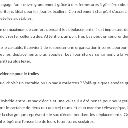
agage fun s’ouvre grandement grâce à des fermetures à glissière robuste
plaisent...
uritaire, idéal pour les jeunes écoliers. Correctement chargé, il s’accro
Lire la suite
etelles ajustables.
r un maximum de confort pendant les déplacements, il est important de bi
 doit rester coller au dos. Attention, un port trop bas peut engendrer d
le cartable, il convient de respecter une organisation interne appropriée
e et les déplacements plus souples. Les fournitures se rangent à la ve
nt) au plus léger.
idence pour le trolley
oi choisir un cartable ou un sac à roulettes ? Voilà quelques années q
hybride entre un sac d’école et une valise, il a été pensé pour soulager
nt le cartable de deux (ou quatre) roues et d’un manche télescopique, 
r la charge que représente le sac d’école pendant les déplacements. Gr
te légèreté l’ensemble de leurs fournitures scolaires.