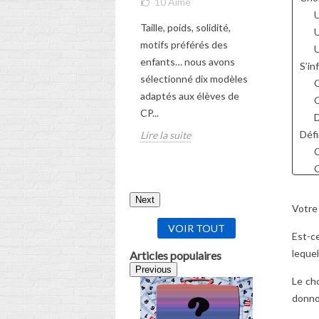
10
Aimé
Découvrez
U
Taille, poids, solidité,
complet po
U
motifs préférés des
le futur c
U
enfants… nous avons
enfant !
S’in
sélectionné dix modèles
C
Lire la sui
adaptés aux élèves de
Q
CP...
D
Défi
Lire la suite
C
C
Choi
Next
L
Votre
L
VOIR TOUT
Est-ce
L
lequel
En 
Articles populaires
Previous
Le cho
donnon