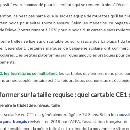
positif est recommandé pour les enfants qui se rendent à pied à l’école.
ntion, ce n’est pas parce que le sac est équipé de roulettes qu’il faut l
rtain poids pour éviter toute blessure. Selon les médecins, ce bagage
de l’élève (contrairement à 10 % pour le poids d’un cartable sans roulette
tème trolley se fixe sur un cartable ou sur un sac à dos. La plupart du te
e. Cependant, certaines marques de bagagerie scolaire ont commerci
colaires. Des petites plateformes sur roues amovibles pratiques pour dél
cements.
, les fournitures se multiplient
, les cartables deviennent donc plus lou
ne année supplémentaire est à la fois pratique, économique et écologiq
former sur la taille requise : quel cartable CE1 
ndre le triplet âge, niveau, taille
nt scolarisé en CE1 est généralement âgé de 7 à 8 ans. Selon les
nouvell
arçons français
révisées en 2018 par l’AFPA, l’association française de
nt sensiblement la même taille à cette période. La moyenne se situe en