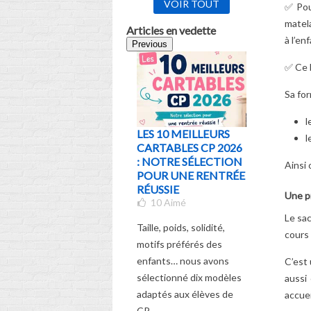
VOIR TOUT
✅ Pour
matela
Articles en vedette
à l’e
Previous
✅ Ce b
Sa for
l
LES 10 MEILLEURS
QUEL C
l
CARTABLES CP 2026
CHOISI
: NOTRE SÉLECTION
L’ÂGE ET
Ainsi 
POUR UNE RENTRÉE
LE GUID
RÉUSSIE
5
Aimé
Une pr
10
Aimé
Découvrez
Le sac
Taille, poids, solidité,
complet po
cours 
motifs préférés des
le futur c
enfants… nous avons
C’est
enfant !
sélectionné dix modèles
aussi
Lire la sui
adaptés aux élèves de
accuei
CP...