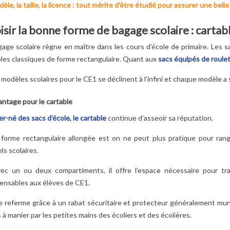
èle, la taille, la licence : tout mérite d’être étudié pour assurer une belle
sir la bonne forme de bagage scolaire : cartable
 STITCH ?
LES HÉROS DE LA
DÉCOUVREZ
REZ LE
PAT PATROUILLE :
L'INCROYABLE
age scolaire règne en maître dans les cours d’école de primaire. Les s
NNAGE
NOMS, POUVOIRS
HISTOIRE DE
les classiques de forme rectangulaire. Quant aux
sacs équipés de roule
ANT DE
ET SECRETS
SPIDERMAN !
 COMME
DÉVOILÉS !
2
Aimé
modèles scolaires pour le CE1 se déclinent à l’infini et chaque modèle a 
 L’AVEZ
10
Aimé
Découvrez l'incroyabl
VU !
Qui sont les
ntage pour le cartable
histoire de l'homme
personnages de la Pat
araignée ! Ses origine
r-né des sacs d’école, le cartable
continue d’asseoir sa réputation.
intrigué par la
Patrouille ? Quels sont
ses aventures n'auro
bleue
leurs rôles et leurs
forme rectangulaire allongée est on ne peut plus pratique pour rang
bientôt plus aucun...
te nommée
secrets ? Découvrez tout
s scolaires.
Lire la suite
nt votre enfant
sur ces...
s de parler ?...
c un ou deux compartiments, il offre l’espace nécessaire pour tra
Lire la suite
pensables aux élèves de CE1.
te
se referme grâce à un rabat sécuritaire et protecteur généralement mun
s à manier par les petites mains des écoliers et des écolières.