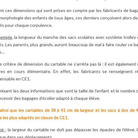
nt ces dimensions qui sont prises en compte par les fabricants de baga
 morphologie des enfants de tous âges, ces derniers conçoivent alors des
és pour chaque corpulence.
xemple
, la longueur du manche des sacs scolaires avec système trolley e
s. Les parents, plus grands, auront beaucoup de mal à faire rouler ce ba
e…
e critère de dimension du cartable ne s’arrête pas là : il est également
ires en cours élémentaire. En effet, les fabricants se renseignent ré
pensable en CE1.
ixant les deux informations que sont la taille de l’enfant et le nombre 
cevoir des bagages d’écolier adapté à chaque élève.
ainsi que les cartables de 38 à 41 cm de largeur et les sacs à dos de 
e les plus adaptés en classe de CE1.
oir
: la largeur du cartable ne doit pas dépasser les épaules de l’élève.
que dans ses déplacements.