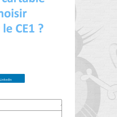
LinkedIn
QUAND REMPLACER
LE CARTABLE DE
VOTRE ENFANT ?
U
2
Aimé
IT
Usé, trop lourd, plus