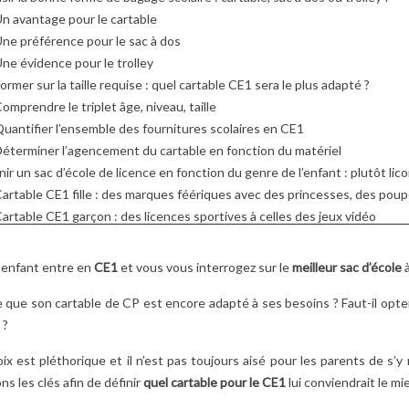
PARENTS AUSSI) ?
CRAQUER TOUTE
 notre guide
n avantage pour le cartable
2
Aimé
LES MAMANS !
ur bien choisir
5
Aimé
ne préférence pour le sac à dos
Animaux rigolos,
artable de votre
ne évidence pour le trolley
À la recherche d’un
textures moelleuses,
former sur la taille requise : quel cartable CE1 sera le plus adapté ?
cadeau original pour l
couleurs rassurantes :
omprendre le triplet âge, niveau, taille
te
fête des mères ?
découvrez pourquoi les
uantifier l’ensemble des fournitures scolaires en CE1
Découvrez comment 
peluches Les Déglingos
éterminer l’agencement du cartable en fonction du matériel
figurines Betty Boop,
plaisent...
nir un sac d’école de licence en fonction du genre de l’enfant : plutôt lic
pleines de...
Lire la suite
artable CE1 fille : des marques féériques avec des princesses, des pou
Lire la suite
artable CE1 garçon : des licences sportives à celles des jeux vidéo
sir des options complémentaires : qu’est-ce que le sac scolaire peut app
a fameuse étiquette porte-nom
 enfant entre en
CE1
et vous vous interrogez sur le
meilleur sac d’école
à
es bandes réfléchissantes sécuritaires
 que son cartable de CP est encore adapté à ses besoins ? Faut-il opt
’emplacement spécifique pour une tablette numérique
 ?
résumé
ix est pléthorique et il n’est pas toujours aisé pour les parents de s’y
s les clés afin de définir
quel cartable pour le CE1
lui conviendrait le mi