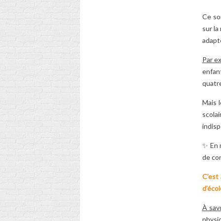
Ce so
sur la
adapt
Par e
enfant
quatr
Mais l
scola
indis
✨ En m
de con
C’est 
d’écol
À sav
physi