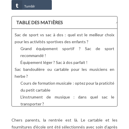
Tumblr
TABLE DES MATIÈRES
Sac de sport vs sac à dos : quel est le meilleur choix
pour les activités sportives des enfants ?
Grand équipement sportif ? Sac de sport
recommandé !
Équipement léger ? Sac à dos parfait !
Sac bandoulière ou cartable pour les musiciens en
herbe ?
Cours de formation musicale : optez pour la praticité
du petit cartable
L’instrument de musique : dans quel sac le
transporter ?
Et pour les arts plastiques, sac à dos ou sac cabas ?
Dessin et peinture : un sac à dos pour garder tout
Chers parents, la rentrée est là. Le cartable et les
organisé
fournitures d’école ont été sélectionnés avec soin d’après