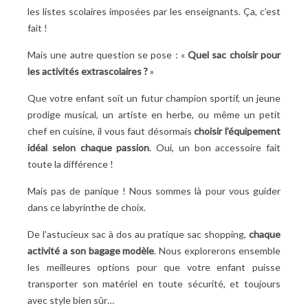
Poterie et céramique : le sac cabas pour ranger du
les listes scolaires imposées par les enseignants. Ça, c’est
matériel volumineux
fait
!
Pourquoi le sac besace est-il idéal pour le théâtre et les
Mais une autre question se pose : «
Quel sac choisir pour
cours de langue ?
les activités extrascolaires ?
»
Hobbies créatifs : comment élire le bon sac ?
Cuisine et pâtisserie : un sac shopping pour petits
Que votre enfant soit un futur champion sportif, un jeune
chefs
prodige musical, un artiste en herbe, ou même un petit
Couture et création : un joli bagage à customiser
chef en cuisine, il vous faut désormais
choisir l’équipement
L’aventure commence avec le bon bagage !
idéal selon chaque passion
. Oui, un bon accessoire fait
toute la différence
!
Mais pas de panique
! Nous sommes là pour vous guider
dans ce labyrinthe de choix.
De l’astucieux sac à dos au pratique sac shopping,
chaque
activité a son bagage modèle
. Nous explorerons ensemble
les meilleures options pour que votre enfant puisse
transporter son matériel en toute sécurité, et toujours
avec style bien sûr…