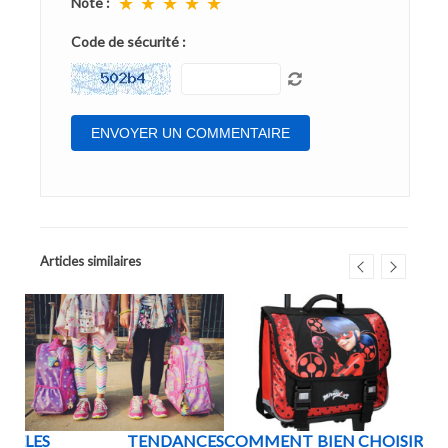
★
★
★
★
★
Note :
Code de sécurité :
Articles similaires
BLE
LES TENDANCES
COMMENT BIEN CHOISIR
QU