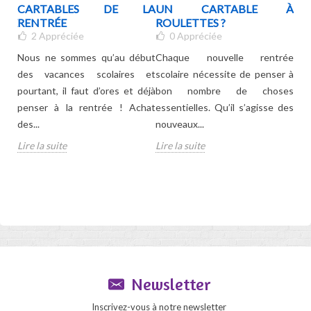
TS
CARTABLES DE LA
UN CARTABLE À
PO
UE
RENTRÉE
ROULETTES ?
2
Appréciée
0
Appréciée
Le 
Nous ne sommes qu’au début
Chaque nouvelle rentrée
sco
pour
des vacances scolaires et
scolaire nécessite de penser à
no
 les
pourtant, il faut d’ores et déjà
bon nombre de choses
se
oids
penser à la rentrée ! Achat
essentielles. Qu’il s’agisse des
doiv
des...
nouveaux...
Lire
Lire la suite
Lire la suite
Newsletter
Inscrivez-vous à notre newsletter