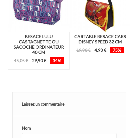
RS
BESACE LULU
CARTABLE BESACE CARS
CASTAGNETTE OU
DISNEY SPEED 32 CM
M
SACOCHE ORDINATEUR
19,90 €
4,98 €
75%
40 CM
45,05 €
29,90 €
34%
Laissez un commentaire
Nom