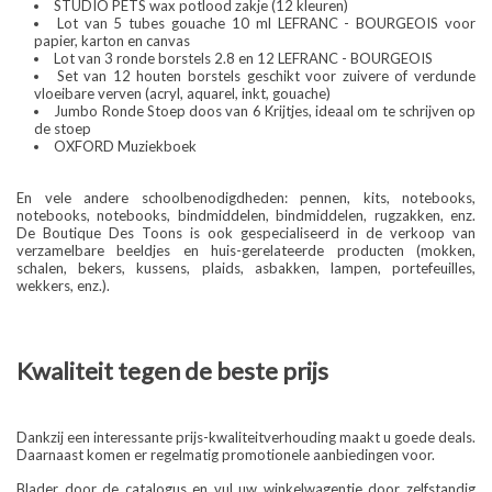
STUDIO PETS wax potlood zakje (12 kleuren)
Lot van 5 tubes gouache 10 ml LEFRANC - BOURGEOIS voor
papier, karton en canvas
Lot van 3 ronde borstels 2.8 en 12 LEFRANC - BOURGEOIS
Set van 12 houten borstels geschikt voor zuivere of verdunde
vloeibare verven (acryl, aquarel, inkt, gouache)
Jumbo Ronde Stoep doos van 6 Krijtjes, ideaal om te schrijven op
de stoep
OXFORD Muziekboek
En vele andere schoolbenodigdheden: pennen, kits, notebooks,
notebooks, notebooks, bindmiddelen, bindmiddelen, rugzakken, enz.
De Boutique Des Toons is ook gespecialiseerd in de verkoop van
verzamelbare beeldjes en huis-gerelateerde producten (mokken,
schalen, bekers, kussens, plaids, asbakken, lampen, portefeuilles,
wekkers, enz.).
Kwaliteit tegen de beste prijs
Dankzij een interessante prijs-kwaliteitverhouding maakt u goede deals.
Daarnaast komen er regelmatig promotionele aanbiedingen voor.
Blader door de catalogus en vul uw winkelwagentje door zelfstandig