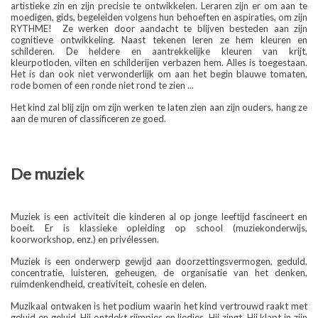
artistieke zin en zijn precisie te ontwikkelen. Leraren zijn er om aan te
moedigen, gids, begeleiden volgens hun behoeften en aspiraties, om zijn
RYTHME!
Ze werken door aandacht te blijven besteden aan zijn
cognitieve ontwikkeling. Naast tekenen leren ze hem kleuren en
schilderen. De heldere en aantrekkelijke kleuren van krijt,
kleurpotloden, vilten en schilderijen verbazen hem. Alles is toegestaan.
Het is dan ook niet verwonderlijk om aan het begin blauwe tomaten,
rode bomen of een ronde niet rond te zien ...
Het kind zal blij zijn om zijn werken te laten zien aan zijn ouders, hang ze
aan de muren of classificeren ze goed.
De muziek
Muziek is een activiteit die kinderen al op jonge leeftijd fascineert en
boeit. Er is klassieke opleiding op school (muziekonderwijs,
koorworkshop, enz.) en privélessen.
Muziek is een onderwerp gewijd aan doorzettingsvermogen, geduld,
concentratie, luisteren, geheugen, de organisatie van het denken,
ruimdenkendheid, creativiteit, cohesie en delen.
Muzikaal ontwaken is het podium waarin het kind vertrouwd raakt met
geluid en geluid. Hij ontdekt rijmpjes en liedjes. Hij zingt. Hij klapt in zijn