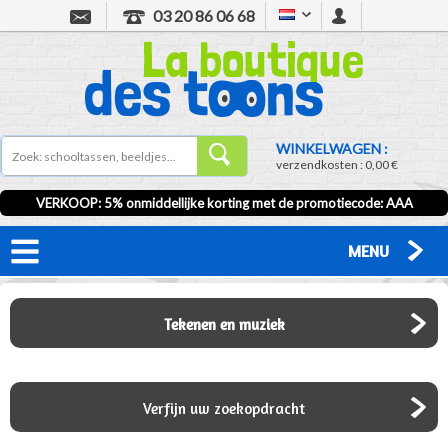
03 20 86 06 68
WINKELWAGEN :
verzendkosten :
0,00 €
VERKOOP
: 5% onmiddellijke korting met de promotiecode:
AAA
MENU
Tekenen en muziek
Verfijn uw zoekopdracht