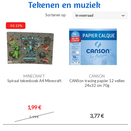
Tekenen en muziek
Sorteren op
In voorraad
-50.13%
MINECRAFT
CANSON
Spiraal tekenboek A4 Minecraft
CANSon tracing papier 12 vellen
24x32 cm 70g
1,99 €
3,77 €
3,99 €