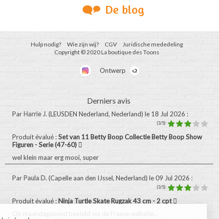
De blog
Hulp nodig?
Wie zijn wij?
CGV
Juridische mededeling
Copyright © 2020 La boutique des Toons
Ontwerp
Derniers avis
Par
Harrie J.
(LEUSDEN Nederland, Nederland)
le 18 Jul 2026
:
(3/5)
Produit évalué :
Set van 11 Betty Boop Collectie Betty Boop Show
Figuren - Serie (47-60)
wel klein maar erg mooi, super
Par
Paula D.
(Capelle aan den IJssel, Nederland)
le 09 Jul 2026
:
(3/5)
Produit évalué :
Ninja Turtle Skate Rugzak 43 cm - 2 cpt
Op maandagavond besteld via de Franse website...