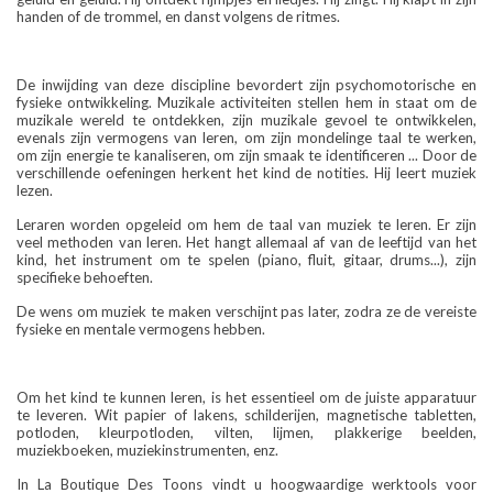
handen of de trommel, en danst volgens de ritmes.
De inwijding van deze discipline bevordert zijn psychomotorische en
fysieke ontwikkeling. Muzikale activiteiten stellen hem in staat om de
muzikale wereld te ontdekken, zijn muzikale gevoel te ontwikkelen,
evenals zijn vermogens van leren, om zijn mondelinge taal te werken,
om zijn energie te kanaliseren, om zijn smaak te identificeren ... Door de
verschillende oefeningen herkent het kind de notities. Hij leert muziek
lezen.
Leraren worden opgeleid om hem de taal van muziek te leren. Er zijn
veel methoden van leren. Het hangt allemaal af van de leeftijd van het
kind, het instrument om te spelen (piano, fluit, gitaar, drums...), zijn
specifieke behoeften.
De wens om muziek te maken verschijnt pas later, zodra ze de vereiste
fysieke en mentale vermogens hebben.
Om het kind te kunnen leren, is het essentieel om de juiste apparatuur
te leveren. Wit papier of lakens, schilderijen, magnetische tabletten,
potloden, kleurpotloden, vilten, lijmen, plakkerige beelden,
muziekboeken, muziekinstrumenten, enz.
In La Boutique Des Toons vindt u hoogwaardige werktools voor