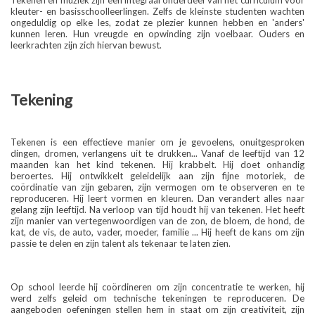
Tekenen en muziek zijn een integraal onderdeel van het curriculum voor
kleuter- en basisschoolleerlingen. Zelfs de kleinste studenten wachten
ongeduldig op elke les, zodat ze plezier kunnen hebben en 'anders'
kunnen leren. Hun vreugde en opwinding zijn voelbaar. Ouders en
leerkrachten zijn zich hiervan bewust.
Tekening
Tekenen is een effectieve manier om je gevoelens, onuitgesproken
dingen, dromen, verlangens uit te drukken... Vanaf de leeftijd van 12
maanden kan het kind tekenen. Hij krabbelt. Hij doet onhandig
beroertes. Hij ontwikkelt geleidelijk aan zijn fijne motoriek, de
coördinatie van zijn gebaren, zijn vermogen om te observeren en te
reproduceren. Hij leert vormen en kleuren. Dan verandert alles naar
gelang zijn leeftijd. Na verloop van tijd houdt hij van tekenen. Het heeft
zijn manier van vertegenwoordigen van de zon, de bloem, de hond, de
kat, de vis, de auto, vader, moeder, familie ... Hij heeft de kans om zijn
passie te delen en zijn talent als tekenaar te laten zien.
Op school leerde hij coördineren om zijn concentratie te werken, hij
werd zelfs geleid om technische tekeningen te reproduceren. De
aangeboden oefeningen stellen hem in staat om zijn creativiteit, zijn