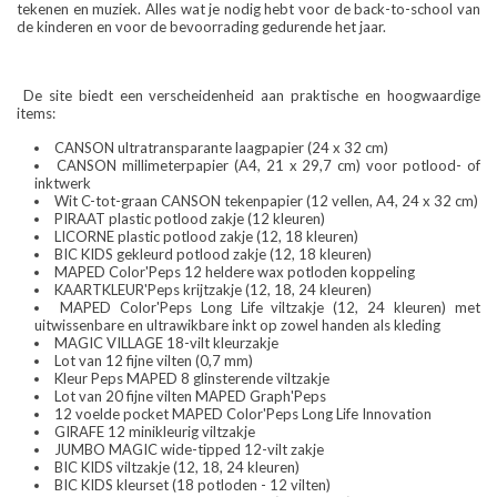
tekenen en muziek. Alles wat je nodig hebt voor de back-to-school van
de kinderen en voor de bevoorrading gedurende het jaar.
De site biedt een verscheidenheid aan praktische en hoogwaardige
items:
CANSON ultratransparante laagpapier (24 x 32 cm)
CANSON millimeterpapier (A4, 21 x 29,7 cm) voor potlood- of
inktwerk
Wit C-tot-graan CANSON tekenpapier (12 vellen, A4, 24 x 32 cm)
PIRAAT plastic potlood zakje (12 kleuren)
LICORNE plastic potlood zakje (12, 18 kleuren)
BIC KIDS gekleurd potlood zakje (12, 18 kleuren)
MAPED Color'Peps 12 heldere wax potloden koppeling
KAARTKLEUR'Peps krijtzakje (12, 18, 24 kleuren)
MAPED Color'Peps Long Life viltzakje (12, 24 kleuren) met
uitwissenbare en ultrawikbare inkt op zowel handen als kleding
MAGIC VILLAGE 18-vilt kleurzakje
Lot van 12 fijne vilten (0,7 mm)
Kleur Peps MAPED 8 glinsterende viltzakje
Lot van 20 fijne vilten MAPED Graph'Peps
12 voelde pocket MAPED Color'Peps Long Life Innovation
GIRAFE 12 minikleurig viltzakje
JUMBO MAGIC wide-tipped 12-vilt zakje
BIC KIDS viltzakje (12, 18, 24 kleuren)
BIC KIDS kleurset (18 potloden - 12 vilten)