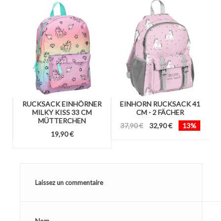
N
RUCKSACK EINHÖRNER
EINHORN RUCKSACK 41
CM
MILKY KISS 33 CM
CM - 2 FÄCHER
MÜTTERCHEN
37,90 €
32,90 €
13%
19,90 €
Laissez un commentaire
Nom