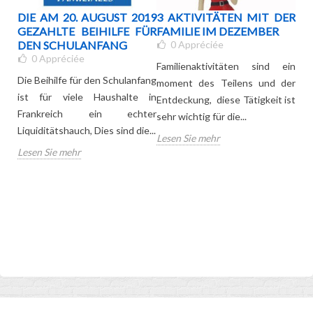
DIE AM 20. AUGUST 2019
3 AKTIVITÄTEN MIT DER
SC
GEZAHLTE BEIHILFE FÜR
FAMILIE IM DEZEMBER
I
DEN SCHULANFANG
0
Appréciée
SC
0
Appréciée
KI
Familienaktivitäten sind ein
Die Beihilfe für den Schulanfang
moment des Teilens und der
eko-
ist für viele Haushalte in
Entdeckung, diese Tätigkeit ist
Jed
sten
Frankreich ein echter
sehr wichtig für die...
Wi
dige
Liquiditätshauch, Dies sind die...
Lesen Sie mehr
Sch
 die
Lesen Sie mehr
de
Ruck
Les