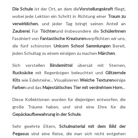
Die Schule
ist der Ort, an dem die
Vorstellungskraft
fliegt,
wobei jede Lektion ein Schritt in Richtung einer
Traum zu
verwirklichen
, und jeder Tag bringt seinen Anteil an
Zauberei
. Für
Töchter
und insbesondere die
Schülerinnen
Fasziniert von
Fantastische Kreaturen
verpflichten wir uns,
die fünf schönsten
Unicorn School Sammlungen
Bereit,
jeden Schultag zu einem einzigen zu machen
Märchen
.
Sich vorstellen
Bindemittel
übersät mit Sternen,
Rucksäcke
mit Regenbögen beleuchtet und
Glitzernde
Kits
wie Edelsteine... Visualisieren
Weiche Texturen
einige
Farben
und das
Majestätisches Tier mit verdrehtem Horn
...
Diese Kollektionen wurden für diejenigen entworfen, die
große Träume haben, und sind eine Ehre für die
Gepäckaufbewahrung in der Schule
.
Sehr geehrte Eltern,
Schulmaterial mit dem Bild der
Pegasus
sind eine Reise, die man sich nicht entgehen