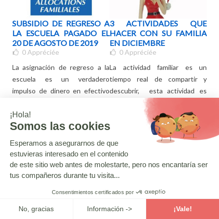
STA
SUBSIDIO DE REGRESO A
3 ACTIVIDADES QUE
ÚT
DAD
LA ESCUELA PAGADO EL
HACER CON SU FAMILIA
HA
CO
20 DE AGOSTO DE 2019
EN DICIEMBRE
BO
0
Appréciée
0
Appréciée
NU
galo
La asignación de regreso a la
La actividad familiar es un
ros
escuela es un verdadero
tiempo real de compartir y
Cada
para
impulso de dinero en efectivo
descubrir, esta actividad es
esc
moda
para muchos hogares en
muy importante para el...
esc
Francia,...
Leer más
ten
Leer más
Lee