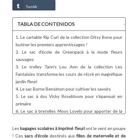
Tumblr
TABLA DE CONTENIDOS
1. Le cartable Rip Curl de la collection Ditsy Bone pour
butiner les premiers apprentissages !
2. Le sac d'école de Greenpack à la mode fleurs
sauvages
3. Le trolley Tann's Lou Ann de la collection Les
Fantaisies transforme les cours de récré en magnifique
jardin fleuri
4. Le sac Borne Bensimon pour cultiver les savoirs
5. Le sac à dos Vicky Rosebloom pour s'épanouir en
primaire
6. Le sac à bretelles Moos Lovely pour apporter de la
douceur à l'école
7. Le cartable Kickers Girl Rose pour des journées
Les
bagages scolaires à imprimé fleuri
ont le vent en poupe
d'école printanières
! Ces
sacs d’école
destinés aux
filles de maternelle et de