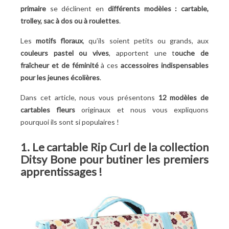
8. Le sac Newmoji floral et sa girafe à offrir aux
primaire
se déclinent en
différents modèles :
cartable,
amoureuses de la vie
trolley, sac à dos ou à roulettes
.
9. Le sac à dos Tandem Girl Power pour les écolières au
Les
motifs floraux
, qu’ils soient petits ou grands, aux
grand coeur
couleurs pastel ou vives
, apportent une t
ouche de
10. Les accessoires scolaires Bouquet de Fleurs pour
fraîcheur et de féminité
à ces
accessoires indispensables
faire plaisir à toutes les filles
pour les jeunes écolières
.
11. Le sac à dos Kipling Seoul Flower Powder pour
charmer les copines
Dans cet article, nous vous présentons
12 modèles de
12. Le cartable Kyoto signé Les Petites Bombes pour
cartables fleurs
originaux et nous vous expliquons
un look d'écolière plein de caractère
pourquoi ils sont si populaires !
Pourquoi cet engouement pour les cartables fleurs ?
1. Le cartable Rip Curl de la collection
Ditsy Bone pour butiner les premiers
apprentissages !