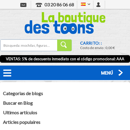
03 20 86 06 68
CARRITO: :
Costo de envío :
0,00 €
VENTAS: 5% de descuento inmediato con el código promocional:
AAA
MENÚ
Categorias de blogs
Buscar en Blog
Ultimos artículos
Articles populaires