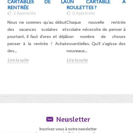
TS
CARTABLES DE LA
UN CARTABLE À
PO
UE
RENTRÉE
ROULETTES ?
2
Appréciée
0
Appréciée
Le 
Nous ne sommes qu’au début
Chaque nouvelle rentrée
sco
pour
des vacances scolaires et
scolaire nécessite de penser à
no
 les
pourtant, il faut d’ores et déjà
bon nombre de choses
se
oids
penser à la rentrée ! Achat
essentielles. Qu’il s’agisse des
doiv
des...
nouveaux...
Lire
Lire la suite
Lire la suite
Newsletter
Inscrivez-vous à notre newsletter