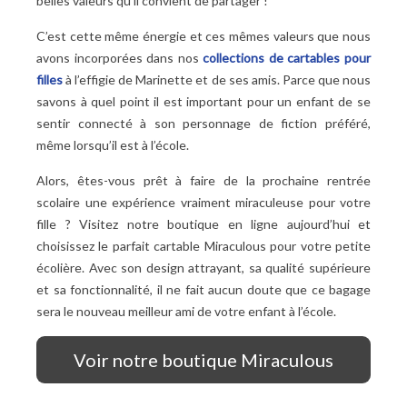
belles valeurs qu’il convient de partager
!
C’est cette même énergie et ces mêmes valeurs que nous
avons incorporées dans nos
collections de cartables pour
filles
à l’effigie de Marinette et de ses amis. Parce que nous
savons à quel point il est important pour un enfant de se
sentir connecté à son personnage de fiction préféré,
même lorsqu’il est à l’école.
Alors, êtes-vous prêt à faire de la prochaine rentrée
scolaire une expérience vraiment miraculeuse pour votre
fille
? Visitez notre boutique en ligne aujourd
’
hui et
choisissez le parfait cartable Miraculous pour votre petite
é
coli
è
re. Avec son design attrayant, sa qualit
é
sup
é
rieure
et sa fonctionnalit
é
, il ne fait aucun doute que ce bagage
sera le nouveau meilleur ami de votre enfant
à
l
’é
cole.
Voir notre boutique Miraculous