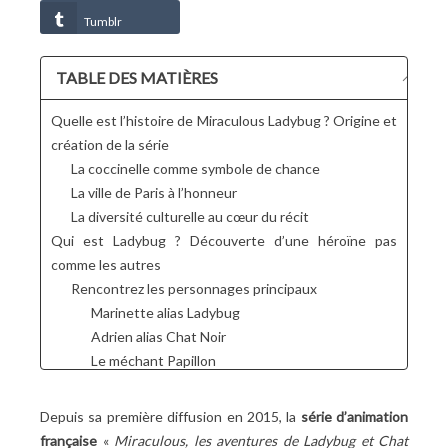
Tumblr
TABLE DES MATIÈRES
Quelle est l’histoire de Miraculous Ladybug ? Origine et
création de la série
La coccinelle comme symbole de chance
La ville de Paris à l’honneur
La diversité culturelle au cœur du récit
Qui est Ladybug ? Découverte d’une héroïne pas
comme les autres
Rencontrez les personnages principaux
Marinette alias Ladybug
Adrien alias Chat Noir
Le méchant Papillon
Entrez dans l’univers de la fiction
Découvrez la Ville Lumière sous un autre jour !
Depuis sa première diffusion en 2015, la
série d’animation
Laissez-vous porter par des personnages
française
«
Miraculous, les aventures de Ladybug et Chat