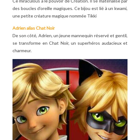
Ce miraculous a le pouvoir de Création. Il se matérialise par
des boucles d’oreille magiques. Ce bijou est lié à un kwami,
une petite créature magique nommée Tikki
Adrien alias Chat Noir
De son c
ô
t
é
, Adrien, un jeune mannequin r
é
serv
é
et gentil,
se transforme en Chat Noir, un superh
é
ros audacieux et
charmeur.