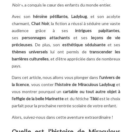
passionnés et passionnants...
Noir
», a conquis le cœur des enfants du monde entier.
Découvrez le film Miraculous Ladybug et autres
Avec son
héroïne pétillante, Ladybug
, et son acolyte
produits dérivés
charmant,
Chat Noir
, la fiction a réussi à séduire une vaste
Mesurez le succès mondial du film d’animation
audience grâce à ses
intrigues palpitantes
,
français
ses
personnages attachants
et ses
leçons de vie
Démasquez les livres et les jeux pour enfants
précieuses
. De plus, son
esthétique séduisante
et ses
consacrés à la belle héroïne dans son costume
thèmes universels
lui ont permis de
transcender les
rouge à pois noirs
barrières culturelles
, et d’être appréciée dans de nombreux
Craquez pour les accessoires scolaires
pays.
Miraculous Ladybug
Quelles sont les meilleures collections scolaires
Dans cet article, nous allons vous plonger dans
l’univers de
Miraculous ?
la licence
, vous conter
l’histoire de Miraculous Ladybug
et
Collection 1 : Action !
vous montrer pourquoi un
cartable ou tout autre objet à
Collection 2 : Girl Power
l’effigie de la belle Marinette
et du fétiche
Tikki
est le choix
Importance d’un bon cartable
parfait pour la prochaine rentrée scolaire de votre enfant.
Alors, suivez-nous dans cette aventure extraordinaire
!
Quelle est l’histoire de Miraculous