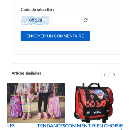
Code de sécurité :
Articles similaires
BLE
LES TENDANCES
COMMENT BIEN CHOISIR
QU