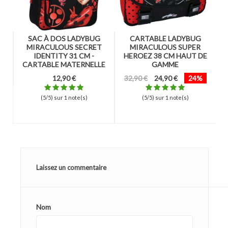
G
SAC À DOS LADYBUG
CARTABLE LADYBUG
S
21
MIRACULOUS SECRET
MIRACULOUS SUPER
IDENTITY 31 CM -
HEROEZ 38 CM HAUT DE
CARTABLE MATERNELLE
GAMME
12,90 €
32,90 €
24,90 €
24%
(5/5) sur 1 note(s)
(5/5) sur 1 note(s)
Laissez un commentaire
Nom