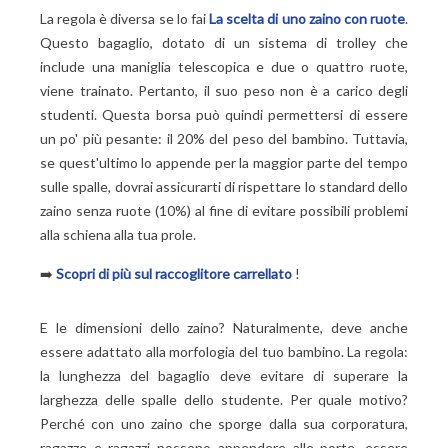
La regola è diversa se lo fai
La scelta di uno zaino con ruote
.
Questo bagaglio, dotato di un sistema di trolley che
include una maniglia telescopica e due o quattro ruote,
viene trainato. Pertanto, il suo peso non è a carico degli
studenti. Questa borsa può quindi permettersi di essere
un po' più pesante: il 20% del peso del bambino. Tuttavia,
se quest'ultimo lo appende per la maggior parte del tempo
sulle spalle, dovrai assicurarti di rispettare lo standard dello
zaino senza ruote (10%) al fine di evitare possibili problemi
alla schiena alla tua prole.
➡️
Scopri di più sul raccoglitore carrellato
!
E le dimensioni dello zaino? Naturalmente, deve anche
essere adattato alla morfologia del tuo bambino. La regola:
la lunghezza del bagaglio deve evitare di superare la
larghezza delle spalle dello studente. Per quale motivo?
Perché con uno zaino che sporge dalla sua corporatura,
ragazze e ragazzi possono appendere alle porte, essere