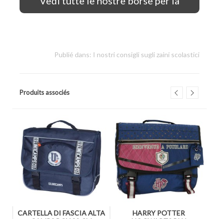
Vedi tutte le nostre borse per la
scuola
Publié dans:
I nostri consigli sugli zaini scolastici
Produits associés
ON
CARTELLA DI FASCIA ALTA
HARRY POTTER