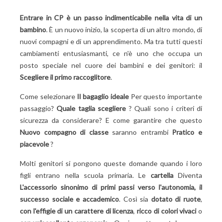
Acquista zaini scolastici ecologici e responsabili
Sicurezza e accessori: scommetti sulle finiture!
Entrare in CP è un passo indimenticabile nella vita di un
Materiali riflettenti e sicuri: la sicurezza prima di
bambino
. È un nuovo inizio, la scoperta di un altro mondo, di
tutto
nuovi compagni e di un apprendimento. Ma tra tutti questi
Accessori utili: più di una semplice borsa a tracolla
cambiamenti entusiasmanti, ce n'è uno che occupa un
Preparazione e primo utilizzo: optare per un ritorno a
posto speciale nel cuore dei bambini e dei genitori: il
scuola senza intoppi
Scegliere il primo raccoglitore
.
Organizzazione: un'arte da padroneggiare
Come selezionare
Il bagaglio ideale
Per questo importante
Ambiente: comfort su misura
passaggio?
Quale taglia scegliere
? Quali sono i criteri di
Scegli lo zaino giusto per il tuo bambino di 6 anni:
sicurezza da considerare? E come garantire che questo
intraprendi l'avventura scolastica!
Nuovo compagno di classe
saranno entrambi
Pratico e
piacevole
?
Molti genitori si pongono queste domande quando i loro
figli entrano nella scuola primaria. Le
cartella
Diventa
L'accessorio sinonimo di primi passi verso l'autonomia, il
successo sociale e accademico
. Così sia
dotato di ruote
,
con l'effigie di un carattere di licenza
,
ricco di colori vivaci
o