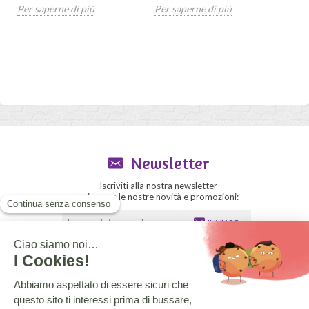
per l
Per saperne di più
Per saperne di più
Per 
Newsletter
Iscriviti alla nostra newsletter
e ricevere le nostre novità e promozioni:
INVIARE
Sezione rivenditori
Il blog