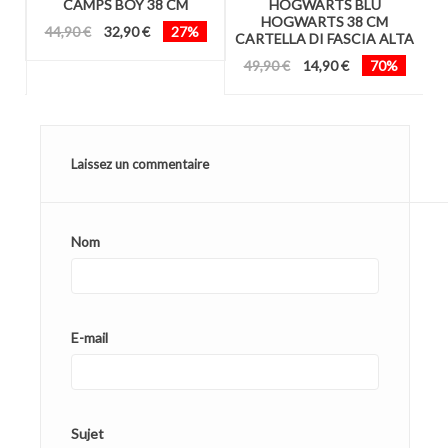
Y
CAMPS BOY 38 CM
HOGWARTS BLU
CM
HOGWARTS 38 CM
44,90 €
32,90 €
27%
CARTELLA DI FASCIA ALTA
49,90 €
14,90 €
70%
Laissez un commentaire
Nom
E-mail
Sujet