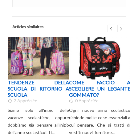
Articles similaires
 DA
TENDENZE DELLA
COME FACCIO A
Q
GLI
SCUOLA DI RITORNO A
SCEGLIERE UN LEGANTE
SC
O
SCUOLA
GOMMATO?
L'A
2
Appréciée
0
Appréciée
 per
Siamo solo all'inizio delle
Ogni nuovo anno scolastico
Il 
l di
vacanze scolastiche, eppure
richiede molte cose essenziali a
sco
 del
dobbiamo già pensare all'inizio
cui pensare. Che si tratti di
gen
dell'anno scolastico! Ti...
vestiti nuovi, forniture...
dev