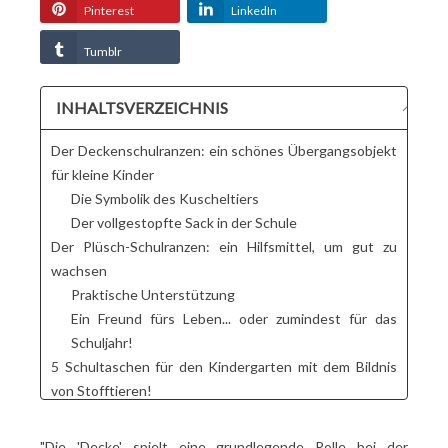
Pinterest
LinkedIn
Tumblr
INHALTSVERZEICHNIS
Der Deckenschulranzen: ein schönes Übergangsobjekt
für kleine Kinder
Die Symbolik des Kuscheltiers
Der vollgestopfte Sack in der Schule
Der Plüsch-Schulranzen: ein Hilfsmittel, um gut zu
wachsen
Praktische Unterstützung
Ein Freund fürs Leben... oder zumindest für das
Schuljahr!
5 Schultaschen für den Kindergarten mit dem Bildnis
von Stofftieren!
Der mütterliche Rucksack Kids Chien bleu 31 cm
Der Lemon Ribbon Mutterrucksack 30 cm
"Die 'Decke' spielt eine grundlegende Rolle bei der