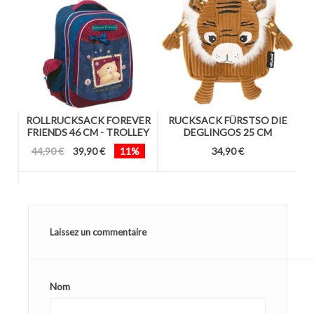
N
ROLLRUCKSACK FOREVER
RUCKSACK FÜRSTSO DIE
46
FRIENDS 46 CM - TROLLEY
DEGLINGOS 25 CM
D
44,90 €
39,90 €
11%
34,90 €
Laissez un commentaire
Nom