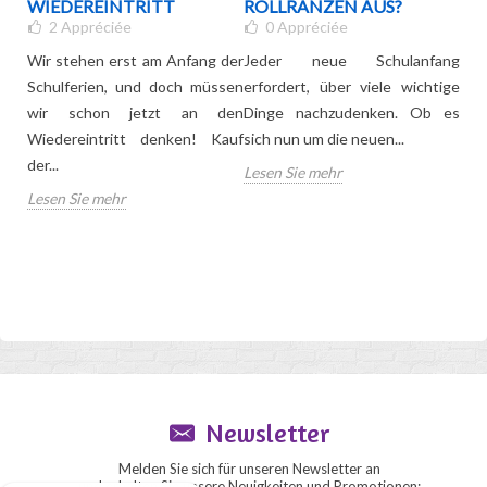
MMT
WIEDEREINTRITT
ROLLRANZEN AUS?
SO
2
Appréciée
0
Appréciée
KI
WÄ
Wir stehen erst am Anfang der
Jeder neue Schulanfang
Ihre
Schulferien, und doch müssen
erfordert, über viele wichtige
Der
en
wir schon jetzt an den
Dinge nachzudenken. Ob es
vie
dem
Wiedereintritt denken! Kauf
sich nun um die neuen...
nur,
der...
Lesen Sie mehr
Mal 
Lesen Sie mehr
Les
Newsletter
Melden Sie sich für unseren Newsletter an
und erhalten Sie unsere Neuigkeiten und Promotionen: