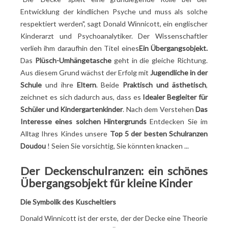
Der mütterliche Samtrucksack Les Déglingos 25 cm
Entwicklung der kindlichen Psyche und muss als solche
Der Animal Plüsch 25 cm Rucksack für Mütter
respektiert werden", sagt Donald Winnicott, ein englischer
Der Kipling Faster 28 cm Rucksack für Mütter
Kinderarzt und Psychoanalytiker. Der Wissenschaftler
verlieh ihm daraufhin den Titel eines
Ein Übergangsobjekt.
Das
Plüsch-Umhängetasche
geht in die gleiche Richtung.
Aus diesem Grund wächst der Erfolg mit
Jugendliche in der
Schule
und ihre
Eltern
. Beide
Praktisch und ästhetisch
,
zeichnet es sich dadurch aus, dass es
Idealer Begleiter für
Schüler und Kindergartenkinder
. Nach dem Verstehen
Das
Interesse eines solchen Hintergrunds
Entdecken Sie im
Alltag Ihres Kindes unsere
Top 5 der besten Schulranzen
Doudou
! Seien Sie vorsichtig, Sie könnten knacken ...
Der Deckenschulranzen: ein schönes
Übergangsobjekt für kleine Kinder
Die Symbolik des Kuscheltiers
Donald Winnicott ist der erste, der der Decke eine Theorie