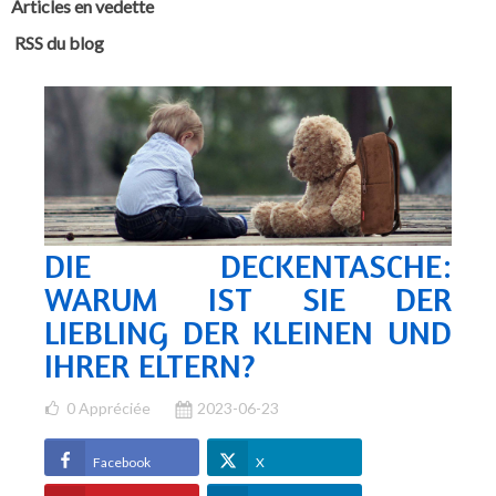
Articles en vedette
RSS du blog
DIE DECKENTASCHE:
WARUM IST SIE DER
LIEBLING DER KLEINEN UND
IHRER ELTERN?
0
Appréciée
2023-06-23
Facebook
X