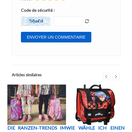
Code de sécurité :
Articles similaires
HE
DIE RANZEN-TRENDS IM
WIE WÄHLE ICH EINEN
WE