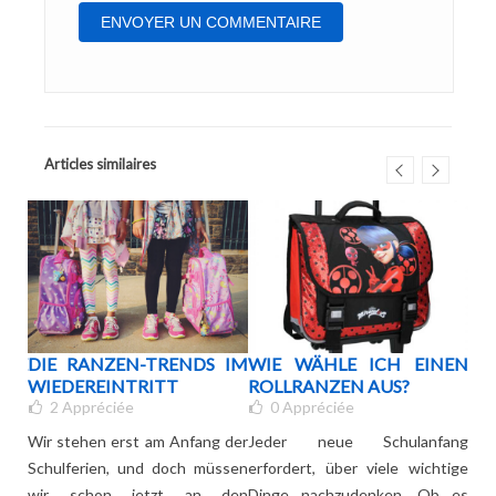
Articles similaires
HE
DIE RANZEN-TRENDS IM
WIE WÄHLE ICH EINEN
WE
MMT
WIEDEREINTRITT
ROLLRANZEN AUS?
SO
2
Appréciée
0
Appréciée
KI
WÄ
Wir stehen erst am Anfang der
Jeder neue Schulanfang
Ihre
Schulferien, und doch müssen
erfordert, über viele wichtige
Der
en
wir schon jetzt an den
Dinge nachzudenken. Ob es