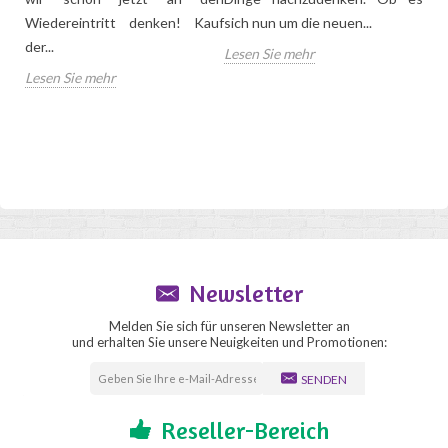
vie
dem
Wiedereintritt denken! Kauf
sich nun um die neuen...
nur,
der...
Lesen Sie mehr
Mal 
Lesen Sie mehr
Les
Newsletter
Melden Sie sich für unseren Newsletter an
und erhalten Sie unsere Neuigkeiten und Promotionen:
SENDEN
Reseller-Bereich