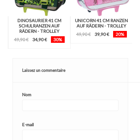
DINOSAURIER 41 CM
UNICORN 41 CM RANZEN
S
1
SCHULRANZEN AUF
AUF RÄDERN - TROLLEY
C
RÄDERN - TROLLEY
49,90 €
39,90 €
20%
49,90 €
34,90 €
30%
Laissez un commentaire
Nom
E-mail