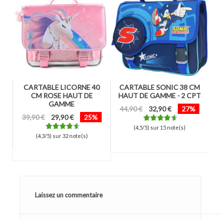
AR
CARTABLE LICORNE 40
CARTABLE SONIC 38 CM
CM ROSE HAUT DE
HAUT DE GAMME - 2 CPT
GAMME
44,90 €
32,90 €
27%
39,90 €
29,90 €
25%
(4,5/5) sur 15 note(s)
(4,3/5) sur 32 note(s)
Laissez un commentaire