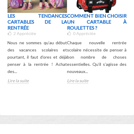
BLE
LES TENDANCES
COMMENT BIEN CHOISIR
QU
TS
CARTABLES DE LA
UN CARTABLE À
PO
UE
RENTRÉE
ROULETTES ?
2
Appréciée
0
Appréciée
Le 
Nous ne sommes qu’au début
Chaque nouvelle rentrée
sco
pour
des vacances scolaires et
scolaire nécessite de penser à
no
 les
pourtant, il faut d’ores et déjà
bon nombre de choses
se
oids
penser à la rentrée ! Achat
essentielles. Qu’il s’agisse des
doiv
des...
nouveaux...
Lire
Lire la suite
Lire la suite