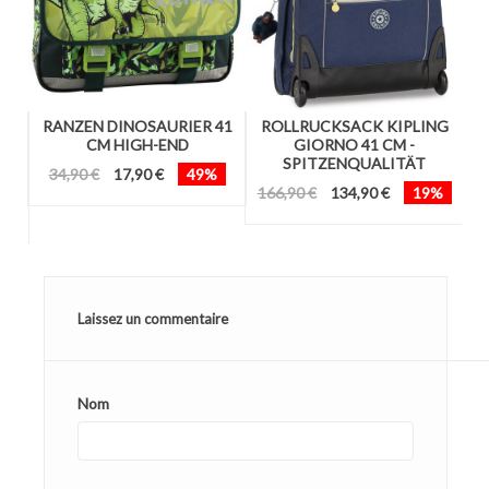
RANZEN DINOSAURIER 41
ROLLRUCKSACK KIPLING
46
CM HIGH-END
GIORNO 41 CM -
D
SPITZENQUALITÄT
34,90 €
17,90 €
49%
166,90 €
134,90 €
19%
Laissez un commentaire
Nom