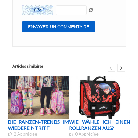
Articles similaires
HE
DIE RANZEN-TRENDS IM
WIE WÄHLE ICH EINEN
WE
MMT
WIEDEREINTRITT
ROLLRANZEN AUS?
SO
2
Appréciée
0
Appréciée
KI