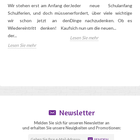
WÄ
Wir stehen erst am Anfang der
Jeder neue Schulanfang
Ihre
Schulferien, und doch müssen
erfordert, über viele wichtige
Der
en
wir schon jetzt an den
Dinge nachzudenken. Ob es
vie
dem
Wiedereintritt denken! Kauf
sich nun um die neuen...
nur,
der...
Lesen Sie mehr
Mal 
Lesen Sie mehr
Les
Newsletter
Melden Sie sich für unseren Newsletter an
und erhalten Sie unsere Neuigkeiten und Promotionen:
SENDEN