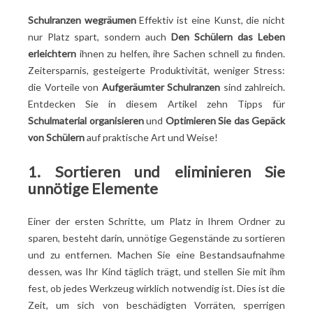
Ckunstbarer Kipling
Schulranzen wegräumen
Effektiv ist eine Kunst, die nicht
Rip Curl Beutel
nur Platz spart, sondern auch
Den Schülern das Leben
CArtifizierbar auf Rädern
erleichtern
ihnen zu helfen, ihre Sachen schnell zu finden.
9. Übernehmen Sie Aufräumroutinen
Zeitersparnis, gesteigerte Produktivität, weniger Stress:
10 Personalisieren Sie Ihr Schulgepäck
die Vorteile von
Aufgeräumter Schulranzen
sind zahlreich.
Handeln! Zusammenfassend lässt sich sagen, dass der
Entdecken Sie in diesem Artikel zehn Tipps für
Schulranzen weggeräumt wird
Schulmaterial organisieren
und
Optimieren Sie das Gepäck
von Schülern
auf praktische Art und Weise!
1. Sortieren und eliminieren Sie
unnötige Elemente
Einer der ersten Schritte, um Platz in Ihrem Ordner zu
sparen, besteht darin, unnötige Gegenstände zu sortieren
und zu entfernen. Machen Sie eine Bestandsaufnahme
dessen, was Ihr Kind täglich trägt, und stellen Sie mit ihm
fest, ob jedes Werkzeug wirklich notwendig ist. Dies ist die
Zeit, um sich von beschädigten Vorräten, sperrigen